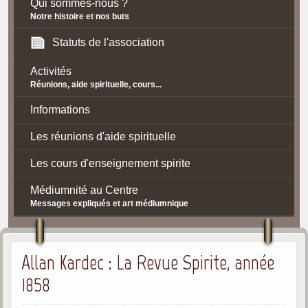
Qui sommes-nous ?
Notre histoire et nos buts
Statuts de l'association
Activités
Réunions, aide spirituelle, cours...
Informations
Les réunions d'aide spirituelle
Les cours d'enseignement spirite
Médiumnité au Centre
Messages expliqués et art médiumnique
Contact / Accès
Allan Kardec : La Revue Spirite, année
Plan d'accès
1858
Spiritisme
La doctrine Spirite