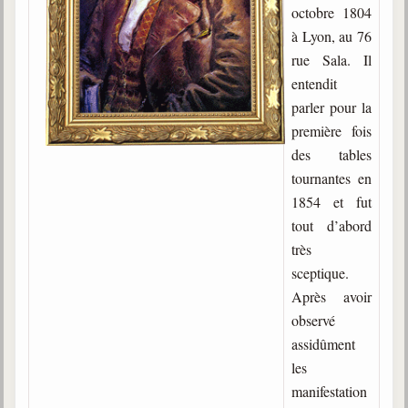
Belgique, Lux. et Canada
octobre 1804
à Lyon, au 76
Fédérations spirites
rue Sala. Il
Médias spirites
entendit
parler pour la
@
première fois
des tables
tournantes en
1854 et fut
tout d’abord
très
sceptique.
Après avoir
observé
assidûment
les
manifestation