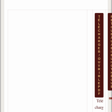
Qu'est-ce que c'est ?
Les bases du spiritisme
T
É
Historique
L
É
C
Philosophie
H
La doctrine d'Allan Kardec
A
R
G
But des manifestations spirites
E
R
I
Esprits
/
O
U
I
Médiums
V
R
I
Les hommes
R
L
Les fondateurs
E
P
Allan Kardec
D
F
1804-1869
Télé
Léon Denis
charg
1846-1927