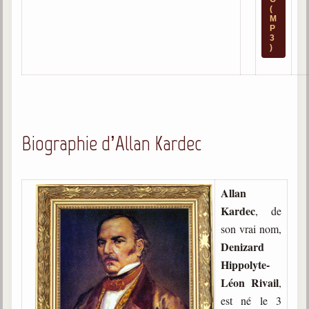
(
M
Galerie
P
3
Photos et vidéoscope
)
Galerie photos
Vidéoscope
Filmothèque
Biographie d’Allan Kardec
Les Illustrés
Vidéos courtes de Divaldo
Allan
Kardec
, de
Liens spirites
son vrai nom,
Denizard
Centres spirites
Hippolyte-
Léon Rivail
,
France
est né le 3