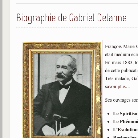
Biographie de Gabriel Delanne
François-Marie-G
était médium écr
En mars 1883, lo
de cette publicat
Très malade, Gab
savoir plus…
Ses ouvrages son
Le Spiritis
Le Phénomè
L’Evolution
Recherches 