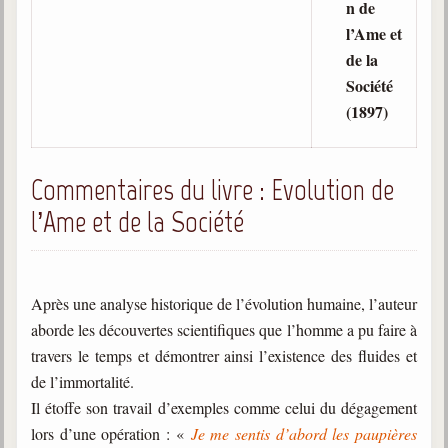
n de
trimestrielles
l’Ame et
Sujets du mois
de la
Société
Citations
(1897)
Maximes
Enregistrements
Commentaires du livre : Evolution de
séance d'aide spirituelle
l’Ame et de la Société
Diaporamas
Powerpoints
Enseignement
Après une analyse historique de l’évolution humaine, l’auteur
Cours dispensés au Centre
aborde les découvertes scientifiques que l’homme a pu faire à
L'Agora
travers le temps et démontrer ainsi l’existence des fluides et
Posez-nous des questions
de l’immortalité.
Il étoffe son travail d’exemples comme celui du dégagement
Consultez les réponses
lors d’une opération : «
Je me sentis d’abord les paupières
Posez votre question