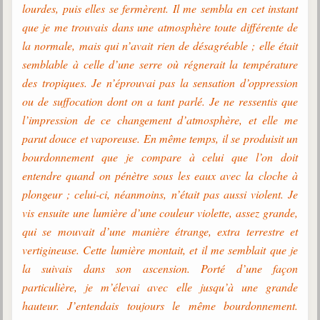
lourdes, puis elles se fermèrent. Il me sembla en cet instant
que je me trouvais dans une atmosphère toute différente de
Galerie
Photos et vidéoscope
la normale, mais qui n’avait rien de désagréable ; elle était
semblable à celle d’une serre où régnerait la température
Galerie photos
des tropiques. Je n’éprouvai pas la sensation d’oppression
ou de suffocation dont on a tant parlé. Je ne ressentis que
Vidéoscope
l’impression de ce changement d’atmosphère, et elle me
Filmothèque
parut douce et vaporeuse. En même temps, il se produisit un
bourdonnement que je compare à celui que l’on doit
Les Illustrés
entendre quand on pénètre sous les eaux avec la cloche à
plongeur ; celui-ci, néanmoins, n’était pas aussi violent. Je
Vidéos courtes de Divaldo
vis ensuite une lumière d’une couleur violette, assez grande,
Liens spirites
qui se mouvait d’une manière étrange, extra terrestre et
vertigineuse. Cette lumière montait, et il me semblait que je
la suivais dans son ascension. Porté d’une façon
Centres spirites
particulière, je m’élevai avec elle jusqu’à une grande
France
hauteur. J’entendais toujours le même bourdonnement.