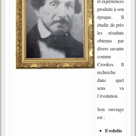
et expériences
Gabriel Delanne
produits à son
1857-1926
époque. Il
étudie de près
Chico Xavier
1910-2002
les résultats
obtenus par
Divaldo Franco
divers savants
1927-2025
comme
Bibliothèque
Crookes. Il
recherche
Ouvrages
dans quel
sens va
Bibliothèque spirite
l’évolution.
Documents
Son ouvrage
Bulletins "Le Spiritisme"
est :
Journal trimestriel
Evolutio
Newsletters