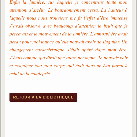
Enfin la lumière, sur laquelle je concentrais toute mon
Belgique, Lux. et Canada
attention, s’arrêta. Le bourdonnement cessa. La hauteur à
Fédérations spirites
laquelle nous nous trouvions me fit l’effet d’être immense
J’avais observé avec beaucoup d’attention le bruit que je
Médias spirites
percevais et le mouvement de la lumière. L’atmosphère avait
@
perdu pour moi tout ce qu’elle pouvait avoir de singulier. Un
changement caractéristique s’était opéré dans mon être.
J’étais comme qui dirait une autre personne. Je pouvais voir
et examiner tout mon corps, qui était dans un état pareil à
celui de la catalepsie.
«
RETOUR À LA BIBLIOTHÈQUE