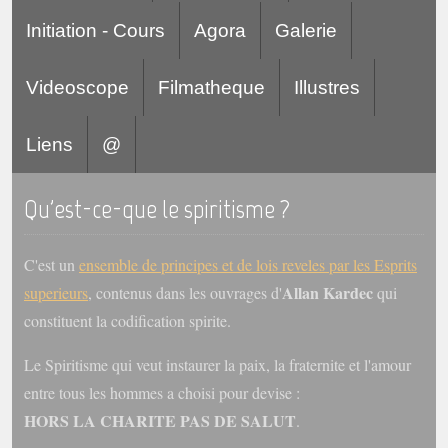
Initiation - Cours
Agora
Galerie
Videoscope
Filmatheque
Illustres
Liens
@
Qu'est-ce-que le spiritisme ?
C'est un
ensemble de principes et de lois reveles par les Esprits
Allan Kardec
superieurs
, contenus dans les ouvrages d'
qui
constituent la codification spirite.
Le Spiritisme qui veut instaurer la paix, la fraternite et l'amour
entre tous les hommes a choisi pour devise :
HORS LA CHARITE PAS DE SALUT
.