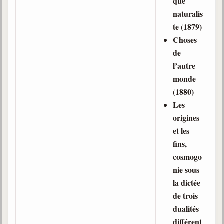
que
Belgique, Lux. et Canada
naturalis
Fédérations spirites
te (1879)
Choses
Médias spirites
de
@
l’autre
monde
(1880)
Les
origines
et les
fins,
cosmogo
nie sous
la dictée
de trois
dualités
différent