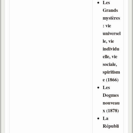
Les
Grands
Galerie
mystères
Photos et vidéoscope
: vie
Galerie photos
universel
le, vie
Vidéoscope
individu
elle, vie
Filmothèque
sociale,
Les Illustrés
spiritism
e (1866)
Vidéos courtes de Divaldo
Les
Liens spirites
Dogmes
nouveau
x (1878)
Centres spirites
La
France
Républi