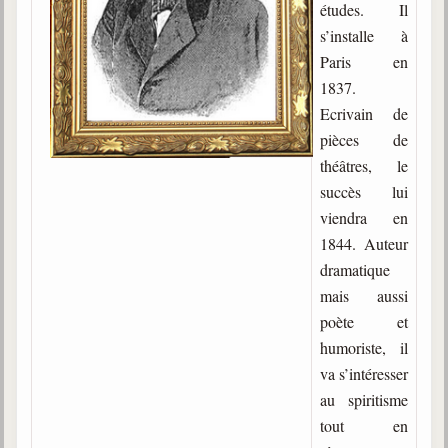
études. Il
Gabriel Delanne
s’installe à
1857-1926
Paris en
Chico Xavier
1837.
1910-2002
Ecrivain de
pièces de
Divaldo Franco
1927-2025
théâtres, le
succès lui
Bibliothèque
viendra en
1844. Auteur
Ouvrages
dramatique
mais aussi
Bibliothèque spirite
poète et
Documents
humoriste, il
va s’intéresser
Bulletins "Le Spiritisme"
au spiritisme
Journal trimestriel
tout en
Newsletters