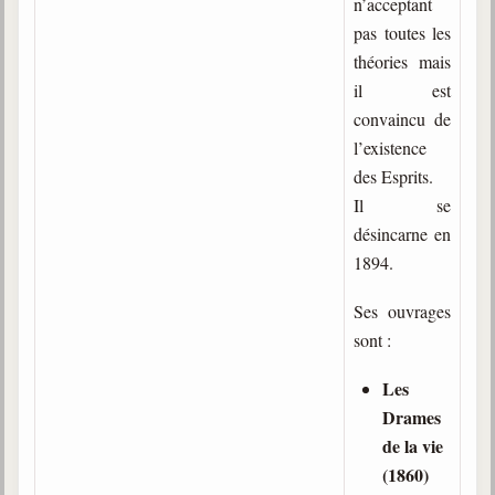
n’acceptant
trimestrielles
pas toutes les
Sujets du mois
théories mais
il est
Citations
convaincu de
Maximes
l’existence
des Esprits.
Enregistrements
Il se
séance d'aide spirituelle
désincarne en
Diaporamas
1894.
Powerpoints
Ses ouvrages
Enseignement
Cours dispensés au Centre
sont :
L'Agora
Les
Posez-nous des questions
Drames
de la vie
Consultez les réponses
(1860)
Posez votre question