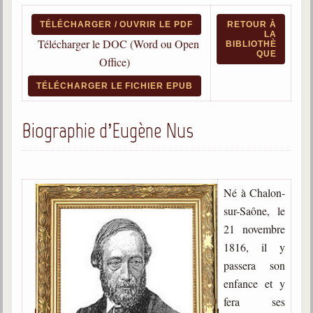
Qu'est-ce que c'est ?
TÉLÉCHARGER / OUVRIR LE PDF
RETOUR À
LA
Les bases du spiritisme
Télécharger le DOC (Word ou Open
BIBLIOTHÈ
QUE
Historique
Office)
TÉLÉCHARGER LE FICHIER EPUB
Philosophie
La doctrine d'Allan Kardec
Biographie d’Eugène Nus
But des manifestations spirites
Esprits
Médiums
Né à Chalon-
sur-Saône, le
Les hommes
Les fondateurs
21 novembre
1816, il y
Allan Kardec
passera son
1804-1869
enfance et y
Léon Denis
fera ses
1846-1927