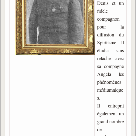
Denis et un
Gabriel Delanne
fidèle
1857-1926
compagnon
Chico Xavier
pour la
1910-2002
diffusion du
Spiritisme. Il
Divaldo Franco
1927-2025
étudia sans
relâche avec
Bibliothèque
sa compagne
Angela les
Ouvrages
phénomènes
médiumnique
Bibliothèque spirite
s.
Documents
Il entreprit
également un
Bulletins "Le Spiritisme"
grand nombre
Journal trimestriel
de
Newsletters