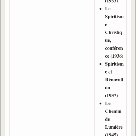
(1933)
Belgique, Lux. et Canada
Le
Fédérations spirites
Spiritism
e
Médias spirites
Christiq
@
ue,
conféren
ce (1936)
Spiritism
e et
Rénovati
on
(1937)
Le
Chemin
de
Lumière
(1945)