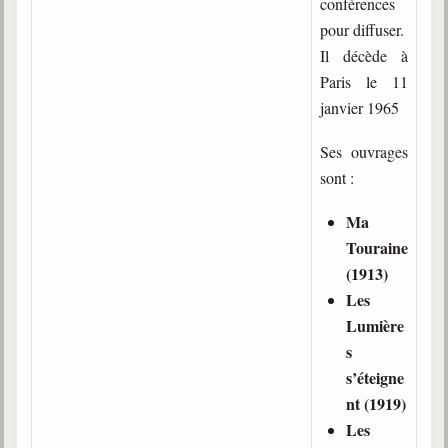
conférences
trimestrielles
pour diffuser.
Sujets du mois
Il décède à
Paris le 11
Citations
janvier 1965
Maximes
Ses ouvrages
Enregistrements
sont :
séance d'aide spirituelle
Ma
Diaporamas
Touraine
Powerpoints
(1913)
Enseignement
Les
Cours dispensés au Centre
Lumière
L'Agora
s
Posez-nous des questions
s’éteigne
nt (1919)
Consultez les réponses
Les
Posez votre question