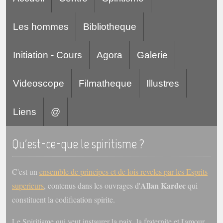
Les hommes
Bibliotheque
Initiation - Cours
Agora
Galerie
Videoscope
Filmatheque
Illustres
Liens
@
Qu'est-ce-que le spiritisme ?
C'est un
ensemble de principes et de lois reveles par les Esprits
Allan Kardec
superieurs
, contenus dans les ouvrages d'
qui
constituent la codification spirite.
Le Spiritisme qui veut instaurer la paix, la fraternite et l'amour