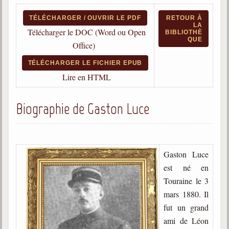
Qu'est-ce que c'est ?
TÉLÉCHARGER / OUVRIR LE PDF
RETOUR À
LA
Les bases du spiritisme
Télécharger le DOC (Word ou Open
BIBLIOTHÈ
QUE
Historique
Office)
TÉLÉCHARGER LE FICHIER EPUB
Philosophie
La doctrine d'Allan Kardec
Lire en HTML
But des manifestations spirites
Biographie de Gaston Luce
Esprits
Médiums
Gaston Luce
Les hommes
Les fondateurs
est né en
Touraine le 3
Allan Kardec
mars 1880. Il
1804-1869
fut un grand
Léon Denis
ami de Léon
1846-1927