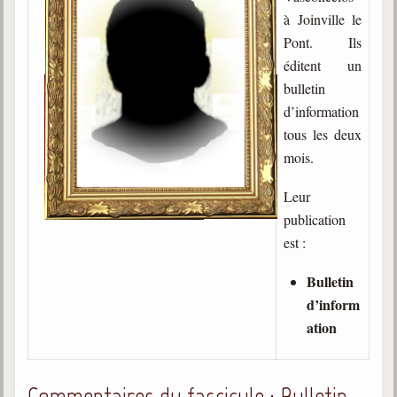
à Joinville le
Gabriel Delanne
Pont. Ils
1857-1926
éditent un
Chico Xavier
bulletin
1910-2002
d’information
Divaldo Franco
tous les deux
1927-2025
mois.
Bibliothèque
Leur
publication
Ouvrages
est :
Bibliothèque spirite
Bulletin
Documents
d’inform
ation
Bulletins "Le Spiritisme"
Journal trimestriel
Newsletters