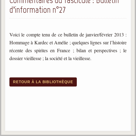
Commentaires du fascicule : Bulletin
trimestrielles
d’information n°27
Sujets du mois
Citations
Voici le compte tenu de ce bulletin de janvier/février 2013 :
Maximes
Hommage à Kardec et Amélie ; quelques lignes sur l’histoire
récente des spirites en France ; bilan et perspectives ; le
Enregistrements
dossier vieillesse ; la société et la vieillesse.
séance d'aide spirituelle
Diaporamas
Powerpoints
RETOUR À LA BIBLIOTHÈQUE
Enseignement
Cours dispensés au Centre
L'Agora
Posez-nous des questions
Consultez les réponses
Posez votre question