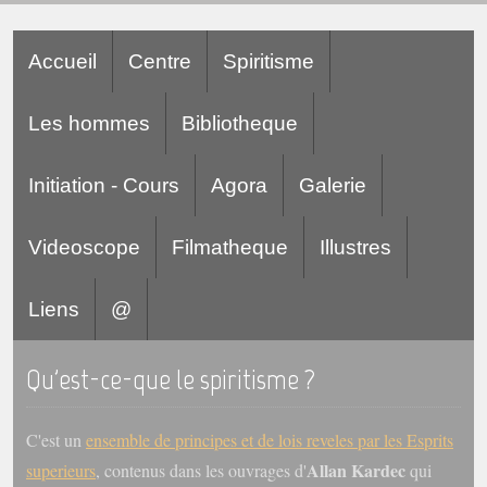
Galerie
Accueil
Centre
Spiritisme
Photos et vidéoscope
Galerie photos
Les hommes
Bibliotheque
Vidéoscope
Initiation - Cours
Agora
Galerie
Filmothèque
Videoscope
Filmatheque
Illustres
Les Illustrés
Vidéos courtes de Divaldo
Liens
@
Liens spirites
Qu'est-ce-que le spiritisme ?
Centres spirites
C'est un
ensemble de principes et de lois reveles par les Esprits
France
Allan Kardec
superieurs
, contenus dans les ouvrages d'
qui