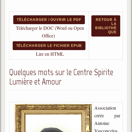
Qu'est-ce que c'est ?
Les bases du spiritisme
TÉLÉCHARGER / OUVRIR LE PDF
RETOUR À
LA
Historique
Télécharger le DOC (Word ou Open
BIBLIOTHÈ
QUE
Office)
Philosophie
La doctrine d'Allan Kardec
TÉLÉCHARGER LE FICHIER EPUB
Lire en HTML
But des manifestations spirites
Esprits
Quelques mots sur le Centre Spirite
Médiums
Lumière et Amour
Les hommes
Les fondateurs
Allan Kardec
Association
1804-1869
créée par
Antoine
Léon Denis
1846-1927
Vasconcelos