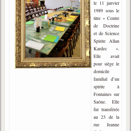
le 11 janvier
Gabriel Delanne
1989 sous le
1857-1926
titre « Centre
Chico Xavier
de Doctrine
1910-2002
et de Science
Spirite Allan
Divaldo Franco
1927-2025
Kardec ».
Elle avait
Bibliothèque
pour siège le
domicile
Ouvrages
familial d’un
spirite à
Bibliothèque spirite
Fontaines sur
Documents
Saône. Elle
fut transférée
Bulletins "Le Spiritisme"
au 23 de la
Journal trimestriel
rue Jeanne
Newsletters