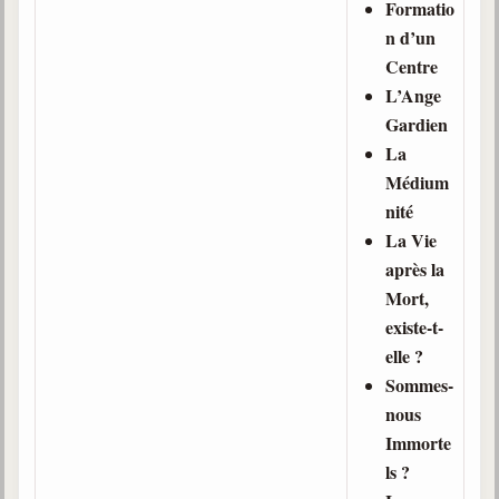
Formatio
n d’un
Galerie
Centre
Photos et vidéoscope
L’Ange
Galerie photos
Gardien
La
Vidéoscope
Médium
nité
Filmothèque
La Vie
Les Illustrés
après la
Mort,
Vidéos courtes de Divaldo
existe-t-
Liens spirites
elle ?
Sommes-
nous
Centres spirites
Immorte
France
ls ?