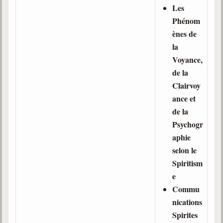
Les
Phénom
ènes de
la
Voyance,
de la
Clairvoy
ance et
de la
Psychogr
aphie
selon le
Spiritism
e
Commu
nications
Spirites