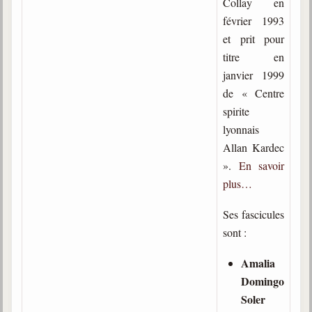
Collay en
trimestrielles
février 1993
Sujets du mois
et prit pour
titre en
Citations
janvier 1999
Maximes
de « Centre
spirite
Enregistrements
lyonnais
séance d'aide spirituelle
Allan Kardec
Diaporamas
».
En savoir
Powerpoints
plus…
Enseignement
Cours dispensés au Centre
Ses fascicules
sont :
L'Agora
Posez-nous des questions
Amalia
Domingo
Consultez les réponses
Soler
Posez votre question