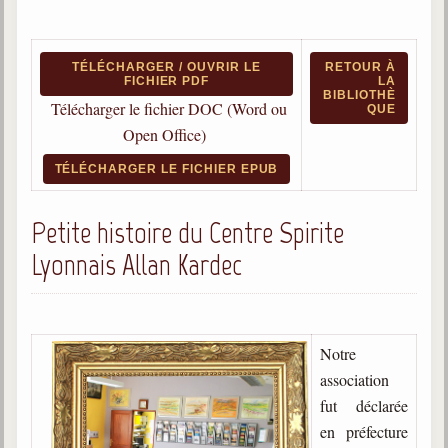
Qu'est-ce que c'est ?
Les bases du spiritisme
TÉLÉCHARGER / OUVRIR LE
RETOUR À
FICHIER PDF
LA
Historique
BIBLIOTHÈ
Télécharger le fichier DOC (Word ou
QUE
Philosophie
Open Office)
La doctrine d'Allan Kardec
TÉLÉCHARGER LE FICHIER EPUB
But des manifestations spirites
Esprits
Petite histoire du Centre Spirite
Lyonnais Allan Kardec
Médiums
Les hommes
Les fondateurs
Notre
Allan Kardec
association
1804-1869
fut déclarée
Léon Denis
en préfecture
1846-1927