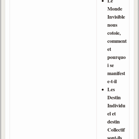
Le
Belgique, Lux. et Canada
Monde
Fédérations spirites
Invisible
nous
Médias spirites
cotoie,
@
comment
et
pourquo
i se
manifest
e-t-il
Les
Destin
Individu
el et
destin
Collectif
sont-ils