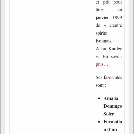
et prit pour
trimestrielles
titre en
Sujets du mois
janvier 1999
de « Centre
Citations
spirite
Maximes
lyonnais
Allan Kardec
Enregistrements
».
En savoir
séance d'aide spirituelle
plus…
Diaporamas
Powerpoints
Ses fascicules
sont :
Enseignement
Cours dispensés au Centre
Amalia
L'Agora
Domingo
Posez-nous des questions
Soler
Formatio
Consultez les réponses
n d’un
Posez votre question