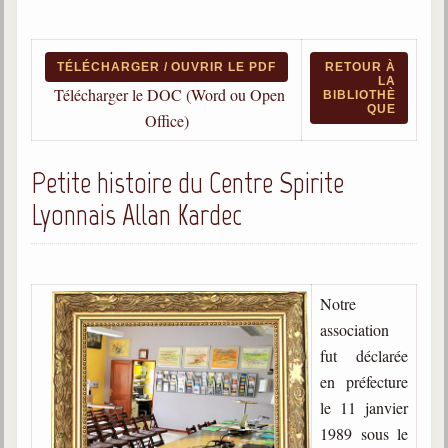
Qu'est-ce que c'est ?
Les bases du spiritisme
TÉLÉCHARGER / OUVRIR LE PDF
RETOUR À
LA
Historique
Télécharger le DOC (Word ou Open
BIBLIOTHÈ
QUE
Office)
Philosophie
La doctrine d'Allan Kardec
Petite histoire du Centre Spirite
But des manifestations spirites
Lyonnais Allan Kardec
Esprits
Médiums
Les hommes
Notre
Les fondateurs
association
fut déclarée
Allan Kardec
en préfecture
1804-1869
le 11 janvier
Léon Denis
1989 sous le
1846-1927