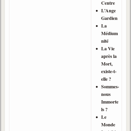
Centre
L’Ange
Galerie
Gardien
Photos et vidéoscope
La
Galerie photos
Médium
nité
Vidéoscope
La Vie
après la
Filmothèque
Mort,
Les Illustrés
existe-t-
elle ?
Vidéos courtes de Divaldo
Sommes-
Liens spirites
nous
Immorte
ls ?
Centres spirites
Le
France
Monde