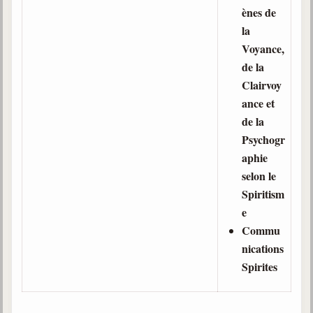
ènes de
la
Voyance,
de la
Clairvoy
ance et
de la
Psychogr
aphie
selon le
Spiritism
e
Commu
nications
Spirites