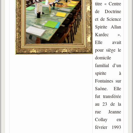
titre « Centre
Gabriel Delanne
de Doctrine
1857-1926
et de Science
Chico Xavier
Spirite Allan
1910-2002
Kardec ».
Divaldo Franco
Elle avait
1927-2025
pour siège le
domicile
Bibliothèque
familial d’un
spirite à
Ouvrages
Fontaines sur
Saône. Elle
Bibliothèque spirite
fut transférée
Documents
au 23 de la
rue Jeanne
Bulletins "Le Spiritisme"
Collay en
Journal trimestriel
février 1993
Newsletters