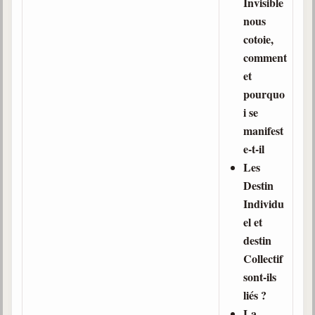
Invisible
Belgique, Lux. et Canada
nous
Fédérations spirites
cotoie,
comment
Médias spirites
et
@
pourquo
i se
manifest
e-t-il
Les
Destin
Individu
el et
destin
Collectif
sont-ils
liés ?
La