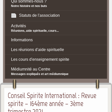
Qui sommes-nous ?
Notre histoire et nos buts
Statuts de l'association
Activités
Réunions, aide spirituelle, cours...
Informations
Les réunions d'aide spirituelle
Les cours d'enseignement spirite
Médiumnité au Centre
Messages expliqués et art médiumnique
Contact / Accès
Conseil Spirite International : Revue
Plan d'accès
spirite – 164ème année – 3ème
Spiritisme
trimestre 2021
La doctrine Spirite