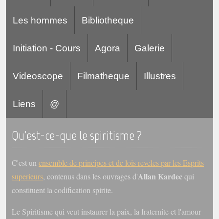
Les hommes
Bibliotheque
Initiation - Cours
Agora
Galerie
Videoscope
Filmatheque
Illustres
Liens
@
Qu'est-ce-que le spiritisme ?
C'est un
ensemble de principes et de lois reveles par les Esprits
Allan Kardec
superieurs
, contenus dans les ouvrages d'
qui
constituent la codification spirite.
Le Spiritisme qui veut instaurer la paix, la fraternite et l'amour