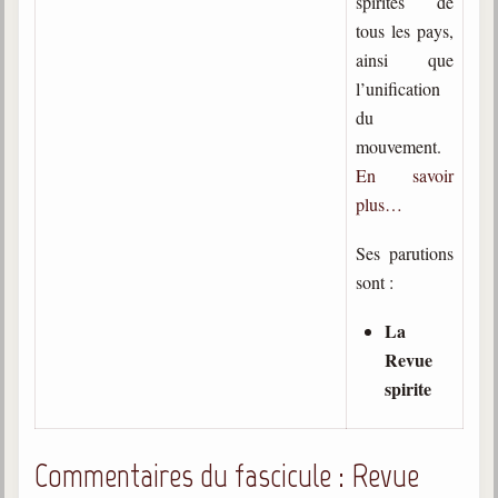
spirites de
Belgique, Lux. et Canada
tous les pays,
Fédérations spirites
ainsi que
l’unification
Médias spirites
du
@
mouvement.
En savoir
plus…
Ses parutions
sont :
La
Revue
spirite
Commentaires du fascicule : Revue