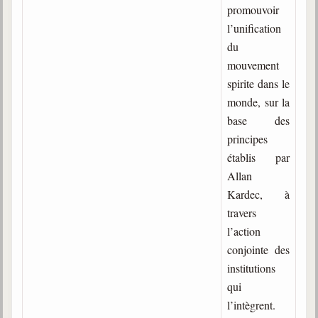
promouvoir
trimestrielles
l’unification
Sujets du mois
du
Citations
mouvement
spirite dans le
Maximes
monde, sur la
base des
Enregistrements
séance d'aide spirituelle
principes
établis par
Diaporamas
Powerpoints
Allan
Kardec, à
Enseignement
travers
Cours dispensés au Centre
l’action
L'Agora
conjointe des
Posez-nous des questions
institutions
qui
Consultez les réponses
l’intègrent.
Posez votre question