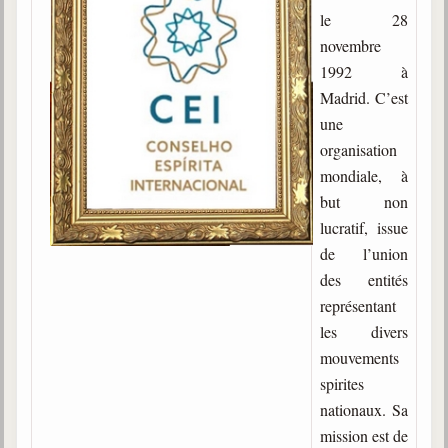
le 28
Gabriel Delanne
novembre
1857-1926
1992 à
Chico Xavier
Madrid. C’est
1910-2002
une
Divaldo Franco
organisation
1927-2025
mondiale, à
Bibliothèque
but non
lucratif, issue
de l’union
Ouvrages
des entités
Bibliothèque spirite
représentant
les divers
Documents
mouvements
Bulletins "Le Spiritisme"
spirites
Journal trimestriel
nationaux. Sa
mission est de
Newsletters