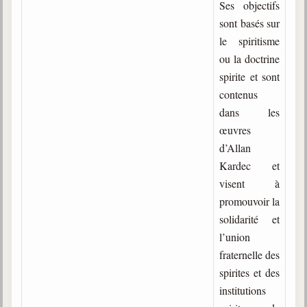
Ses objectifs
sont basés sur
Galerie
le spiritisme
Photos et vidéoscope
ou la doctrine
Galerie photos
spirite et sont
contenus
Vidéoscope
dans les
œuvres
Filmothèque
d’Allan
Les Illustrés
Kardec et
visent à
Vidéos courtes de Divaldo
promouvoir la
Liens spirites
solidarité et
l’union
fraternelle des
Centres spirites
spirites et des
France
institutions