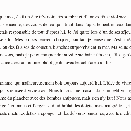
que moi, était un être très noir, très sombre et d’une extrême violence. 
s enceinte, des coups de feu qu’il tirait dans l’appartement miteux dan
’étais responsable de tout d’après lui. Je l’ai quitté lors d’un de ses séjou
vers lui. Mes propos peuvent choquer, pourtant je pense que c’est la réa
où des falaises de couleurs blanches surplombaient la mer. Ma seule et u
 raisons, mais je peux comprendre aussi cette haine féroce qu’il a gard
ariée avec un homme plutôt gentil, avec lequel j’ai eu un fils.
t homme, qui malheureusement boit toujours aujourd’hui. L’idée de vivre 
ours refusée à vivre avec. Nous louons une maison dans un petit village, 
ame du plancher avec des bombes antipuces, mais rien n’y fait ! Nous ach
e à outrance et l’argent qui lui brûlait les doigts, mais malgré tout, 
este quelques dettes à éponger, et des déboires bancaires, avec le créd