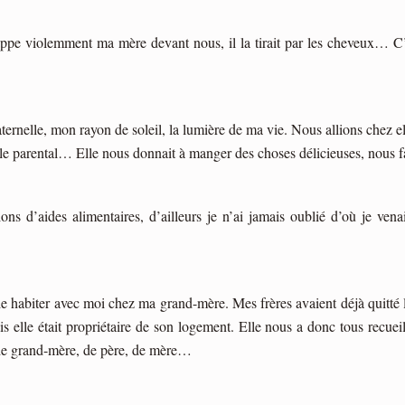
rappe violemment ma mère devant nous, il la tirait par les cheveux… C’e
ernelle, mon rayon de soleil, la lumière de ma vie. Nous allions chez ell
icile parental… Elle nous donnait à manger des choses délicieuses, nous fai
ons d’aides alimentaires, d’ailleurs je n’ai jamais oublié d’où je ven
tie habiter avec moi chez ma grand-mère. Mes frères avaient déjà quitté 
ais elle était propriétaire de son logement. Elle nous a donc tous recuei
e de grand-mère, de père, de mère…