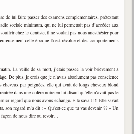
se de lui faire passer des examens complémentaires, prétextant
aladie sociale minimum, qui ne lui permettait pas d’accéder aux
souffrir chez le dentiste, il ne voulait pas nous anesthésier pour
 heureusement cette époque-là est révolue et des comportements
atin. La veille de sa mort, j’étais passée la voir brièvement à
et âge. De plus, je crois que je n’avais absolument pas conscience
es cheveux par poignées, elle qui avait de longs cheveux blond
trée dans une colère noire en lui disant qu’elle n’avait pas le
e dernier regard que nous avons échangé. Elle savait !!! Elle savait
us, son regard m’a dit : « Qu’est-ce que tu vas devenir ?? » Un
sa façon de nous dire au revoir…