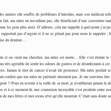
s années elle souffre de problèmes d’intestins, mais son médecin refu
n fait, ma mère ne travaillant pas, elle bénéficiait d’une couverture m
me les gens plus aisés. D’ailleurs, cela me rappelle à quel point j’ai pu 
 rapportait pas d’argent et il ne se gênait pas pour nous le rappeler ;
tise du dentiste …
ole et on vient me chercher, ma mère est morte… Elle s’est éteinte le m
 pas très agréable de sentir les odeurs de gastros et de désinfectants à c
olypes. Jamais le mot de cancer n’avait été prononcé. Ma mère perdait s
t confiée que ma mère ne guérirait sûrement pas. Je me souviens être ren
’espoir !! Pour en revenir à la veille de sa mort, je n’oublierais jamais l
iens et à ce moment-là, une connexion incroyable s’est produite entre no
un de mes frères et moi avons rêvé qu’elle mourrait. C’était sans doute 