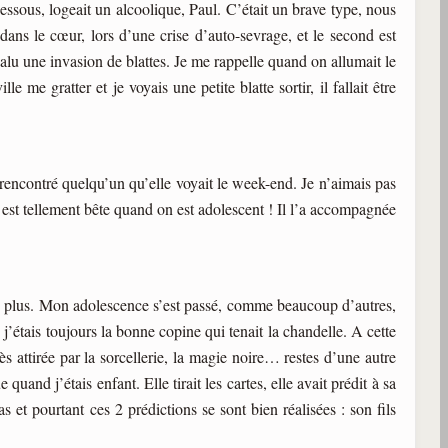
sous, logeait un alcoolique, Paul. C’était un brave type, nous
 dans le cœur, lors d’une crise d’auto-sevrage, et le second est
alu une invasion de blattes. Je me rappelle quand on allumait le
 me gratter et je voyais une petite blatte sortir, il fallait être
t rencontré quelqu’un qu’elle voyait le week-end. Je n’aimais pas
n est tellement bête quand on est adolescent ! Il l’a accompagnée
 non plus. Mon adolescence s’est passé, comme beaucoup d’autres,
, j’étais toujours la bonne copine qui tenait la chandelle. A cette
ès attirée par la sorcellerie, la magie noire… restes d’une autre
uand j’étais enfant. Elle tirait les cartes, elle avait prédit à sa
as et pourtant ces 2 prédictions se sont bien réalisées : son fils