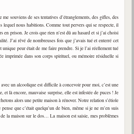
Je me souviens de ses tentatives d’étranglements, des gifles, des
s lequel nous habitions. Comme tout pervers qui se respecte, il
rs en prison. Je crois que rien n’est dû au hasard et si j’ai choisi
lité. J’ai rêvé de nombreuses fois que j’avais tué et enterré cet
nique peur était de me faire prendre. Si je l’ai réellement tué
ée imprimée dans son corps spirituel, ou mémoire résiduelle si
avec un alcoolique est difficile à concevoir pour moi, c’est une
et là encore, mauvaise surprise, elle est infestée de puces ! Je
etons alors une petite maison à rénover. Notre relation s’étiole
je pense que c’était quelqu’un de bien, même si je ne m’en suis
it de la maison sur le dos… La maison est saisie, mes problèmes