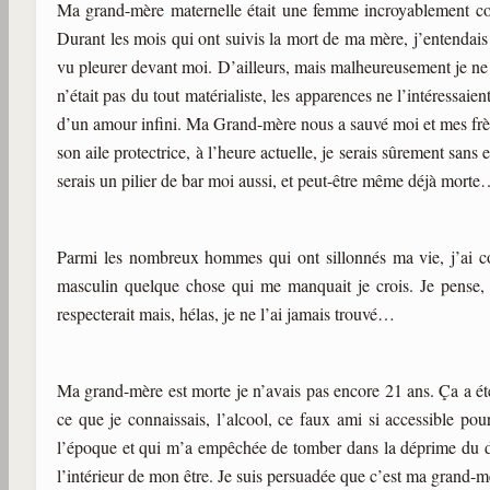
Ma grand-mère maternelle était une femme incroyablement cou
Durant les mois qui ont suivis la mort de ma mère, j’entendais 
vu pleurer devant moi. D’ailleurs, mais malheureusement je ne 
n’était pas du tout matérialiste, les apparences ne l’intéressaie
d’un amour infini. Ma Grand-mère nous a sauvé moi et mes frère
son aile protectrice, à l’heure actuelle, je serais sûrement san
serais un pilier de bar moi aussi, et peut-être même déjà morte
Parmi les nombreux hommes qui ont sillonnés ma vie, j’ai conn
masculin quelque chose qui me manquait je crois. Je pense, a
respecterait mais, hélas, je ne l’ai jamais trouvé…
Ma grand-mère est morte je n’avais pas encore 21 ans. Ça a ét
ce que je connaissais, l’alcool, ce faux ami si accessible p
l’époque et qui m’a empêchée de tomber dans la déprime du de
l’intérieur de mon être. Je suis persuadée que c’est ma grand-m