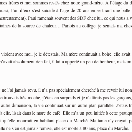
mes frères et moi sommes restés chez notre grand-mère. A l’étage du des
ussi, l’un d’eux s’est suicidé à l’âge de 20 ans en se tirant une balle
lheureusement). Paul ramenait souvent des SDF chez lui, ce qui nous a v
taines de la source de chaleur… Parfois au collège, je sentais ma cheville
 violent avec moi, je le détestais. Ma mère continuait à boire, elle avai
 m’avait absolument rien fait, il lui a apporté un peu de bonheur, mais o
je ne l’ai jamais revu, il n’a pas spécialement cherché à me revoir lui
 trouvais très moche, j’étais en surpoids et je n’attirais pas les garçons
utre dimension, la vie continuait sur un autre plan parallèle. J’étais tr
le, lisait dans le marc de café. Elle m’a un peu initiée à cette pratique q
) et qu’elle mourrait en habitant place du Marché. Ma tante n’y croyait p
elle ne s’en est jamais remise, elle est morte à 80 ans, place du Marché.