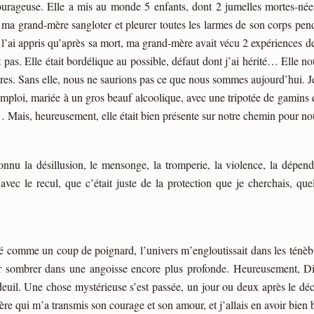
rageuse. Elle a mis au monde 5 enfants, dont 2 jumelles mortes-nées 
ma grand-mère sangloter et pleurer toutes les larmes de son corps pendan
l’ai appris qu’après sa mort, ma grand-mère avait vécu 2 expériences de
nt pas. Elle était bordélique au possible, défaut dont j’ai hérité… Elle 
s. Sans elle, nous ne saurions pas ce que nous sommes aujourd’hui. Je 
s emploi, mariée à un gros beauf alcoolique, avec une tripotée de gamins 
… Mais, heureusement, elle était bien présente sur notre chemin pour nou
u la désillusion, le mensonge, la tromperie, la violence, la dépendan
vec le recul, que c’était juste de la protection que je cherchais, qu
é comme un coup de poignard, l’univers m’engloutissait dans les ténèbr
our sombrer dans une angoisse encore plus profonde. Heureusement, Die
uil. Une chose mystérieuse s’est passée, un jour ou deux après le décè
ère qui m’a transmis son courage et son amour, et j’allais en avoir bie