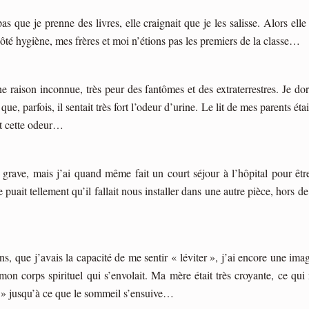
pas que je prenne des livres, elle craignait que je les salisse. Alors el
 côté hygiène, mes frères et moi n’étions pas les premiers de la classe…
une raison inconnue, très peur des fantômes et des extraterrestres. Je d
, parfois, il sentait très fort l’odeur d’urine. Le lit de mes parents était 
nt cette odeur…
e grave, mais j’ai quand même fait un court séjour à l’hôpital pour êtr
re puait tellement qu’il fallait nous installer dans une autre pièce, hors
, que j’avais la capacité de me sentir « léviter », j’ai encore une image
de mon corps spirituel qui s’envolait. Ma mère était très croyante, ce q
ie » jusqu’à ce que le sommeil s’ensuive…