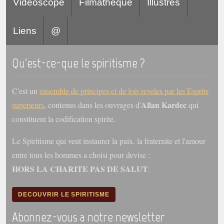
Videoscope
Filmatheque
Illustres
Liens
@
Qu'est-ce-que le spiritisme ?
C'est un
ensemble de principes et de lois reveles par les Esprits
Allan Kardec
superieurs
, contenus dans les ouvrages d'
qui
constituent la codification spirite.
Le Spiritisme qui veut instaurer la paix, la fraternite et l'amour
entre tous les hommes a choisi pour devise :
HORS LA CHARITE PAS DE SALUT
.
DECOUVRIR LE SPIRITISME
Abonnez-vous a notre newsletter