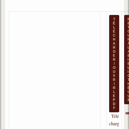
Qu'est-ce que c'est ?
Les bases du spiritisme
T
É
Historique
L
É
C
Philosophie
H
La doctrine d'Allan Kardec
A
R
G
But des manifestations spirites
E
R
I
Esprits
/
O
U
I
Médiums
V
R
I
Les hommes
R
L
Les fondateurs
E
P
Allan Kardec
D
F
1804-1869
Télé
Léon Denis
charg
1846-1927