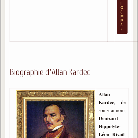
I
O
Galerie
(
M
Photos et vidéoscope
P
3
)
Galerie photos
Vidéoscope
Filmothèque
Biographie d’Allan Kardec
Les Illustrés
Vidéos courtes de Divaldo
Allan
Liens spirites
Kardec
, de
son vrai nom,
Centres spirites
Denizard
Hippolyte-
France
Léon Rivail
,