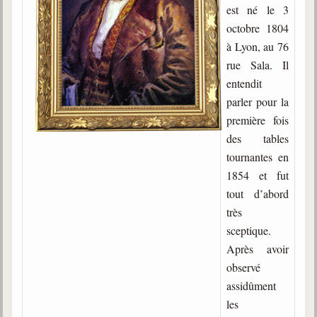
Belgique, Lux. et Canada
est né le 3
octobre 1804
Fédérations spirites
à Lyon, au 76
Médias spirites
rue Sala. Il
entendit
@
parler pour la
première fois
des tables
tournantes en
1854 et fut
tout d’abord
très
sceptique.
Après avoir
observé
assidûment
les