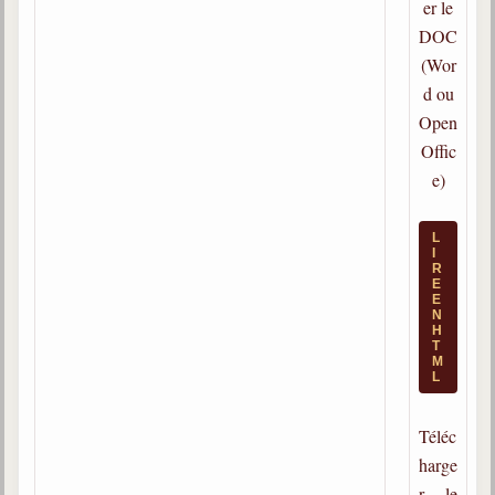
er le
Gabriel Delanne
DOC
1857-1926
(Wor
Chico Xavier
d ou
1910-2002
Open
Offic
Divaldo Franco
1927-2025
e)
Bibliothèque
L
I
R
Ouvrages
E
E
N
Bibliothèque spirite
H
T
M
Documents
L
Bulletins "Le Spiritisme"
Téléc
Journal trimestriel
harge
Newsletters
r le