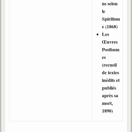
ns selon
le
Spiritism
e (1868)
Les
Œuvres
Posthum
es
(recueil
de textes
inédits et
publiés
après sa
mort,
1890)