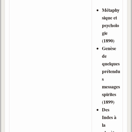
Belgique, Lux. et Canada
Métaphy
Fédérations spirites
sique et
psycholo
Médias spirites
gie
@
(1890)
Genèse
de
quelques
prétendu
s
messages
spirites
(1899)
Des
Indes à
la