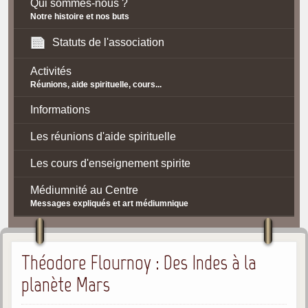
Qui sommes-nous ?
Notre histoire et nos buts
Statuts de l'association
Activités
Réunions, aide spirituelle, cours...
Informations
Les réunions d'aide spirituelle
Les cours d'enseignement spirite
Médiumnité au Centre
Messages expliqués et art médiumnique
Contact / Accès
Théodore Flournoy : Des Indes à la
Plan d'accès
planète Mars
Spiritisme
La doctrine Spirite