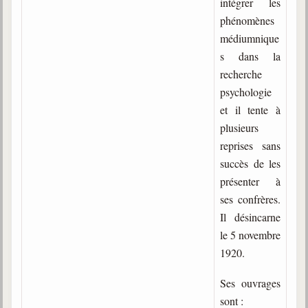
intégrer les
phénomènes
Galerie
médiumnique
Photos et vidéoscope
s dans la
Galerie photos
recherche
psychologie
Vidéoscope
et il tente à
plusieurs
Filmothèque
reprises sans
Les Illustrés
succès de les
présenter à
Vidéos courtes de Divaldo
ses confrères.
Il désincarne
Liens spirites
le 5 novembre
1920.
Centres spirites
Ses ouvrages
France
sont :