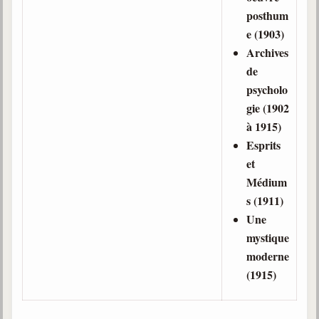
posthum
e (1903)
Archives
de
psycholo
gie (1902
à 1915)
Esprits
et
Médium
s (1911)
Une
mystique
moderne
(1915)