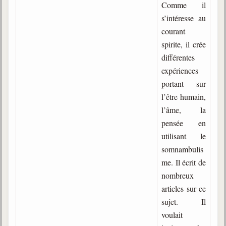
Comme il
trimestrielles
s’intéresse au
Sujets du mois
courant
spirite, il crée
Citations
différentes
Maximes
expériences
portant sur
Enregistrements
séance d'aide spirituelle
l’être humain,
l’âme, la
Diaporamas
pensée en
Powerpoints
utilisant le
Enseignement
somnambulis
Cours dispensés au Centre
me. Il écrit de
nombreux
L'Agora
Posez-nous des questions
articles sur ce
sujet. Il
Consultez les réponses
voulait
Posez votre question