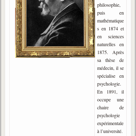
philosophie,
Gabriel Delanne
puis en
1857-1926
mathématique
Chico Xavier
s en 1874 et
1910-2002
en sciences
Divaldo Franco
naturelles en
1927-2025
1875. Après
sa thèse de
Bibliothèque
médecin, il se
spécialise en
Ouvrages
psychologie.
Bibliothèque spirite
En 1891, il
occupe une
Documents
chaire de
psychologie
Bulletins "Le Spiritisme"
Journal trimestriel
expérimentale
à l’université.
Newsletters