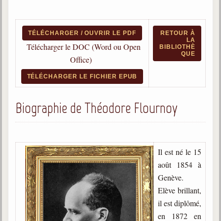
Qu'est-ce que c'est ?
Les bases du spiritisme
TÉLÉCHARGER / OUVRIR LE PDF
RETOUR À
LA
Historique
Télécharger le DOC (Word ou Open
BIBLIOTHÈ
QUE
Office)
Philosophie
La doctrine d'Allan Kardec
TÉLÉCHARGER LE FICHIER EPUB
But des manifestations spirites
Biographie de Théodore Flournoy
Esprits
Médiums
Les hommes
Il est né le 15
Les fondateurs
août 1854 à
Genève.
Allan Kardec
1804-1869
Elève brillant,
il est diplômé,
Léon Denis
en 1872 en
1846-1927