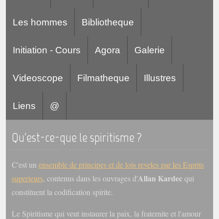
Les hommes
Bibliotheque
Initiation - Cours
Agora
Galerie
Videoscope
Filmatheque
Illustres
Liens
@
Qu'est-ce-que le spiritisme ?
C'est un
ensemble de principes et de lois reveles par les Esprits
Allan Kardec
superieurs
, contenus dans les ouvrages d'
qui
constituent la codification spirite.
Le Spiritisme qui veut instaurer la paix, la fraternite et l'amour