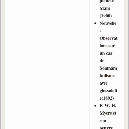
planète
Mars
(1900)
Nouvelle
s
Observat
ions sur
un cas
de
Somnam
bulisme
avec
glossolali
e(1892)
F.-W.-H.
Myers et
son
oeuvre