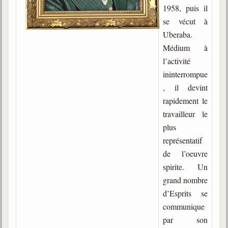
trimestrielles
1958, puis il
se vécut à
Sujets du mois
Uberaba.
Citations
Médium à
l’activité
Maximes
ininterrompue
Enregistrements
, il devint
séance d'aide spirituelle
rapidement le
travailleur le
Diaporamas
Powerpoints
plus
représentatif
Enseignement
de l’oeuvre
Cours dispensés au Centre
spirite. Un
L'Agora
grand nombre
Posez-nous des questions
d’Esprits se
communique
Consultez les réponses
par son
Posez votre question