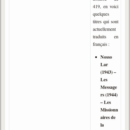
Belgique, Lux. et Canada
419, en voici
quelques
Fédérations spirites
titres qui sont
Médias spirites
actuellement
traduits en
@
français :
Nosso
Lar
(1943) –
Les
Message
rs (1944)
– Les
Missionn
aires de
la