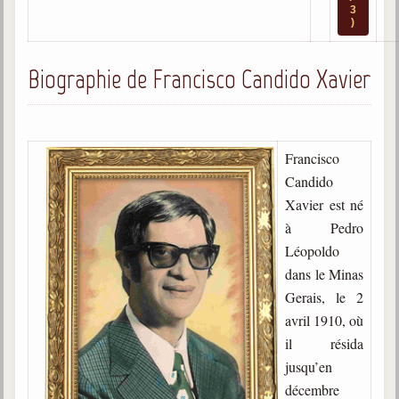
3
Gabriel Delanne
)
1857-1926
Biographie de Francisco Candido Xavier
Chico Xavier
1910-2002
Divaldo Franco
1927-2025
Francisco
Bibliothèque
Candido
Xavier est né
à Pedro
Ouvrages
Léopoldo
Bibliothèque spirite
dans le Minas
Gerais, le 2
Documents
avril 1910, où
Bulletins "Le Spiritisme"
il résida
Journal trimestriel
jusqu’en
décembre
Newsletters