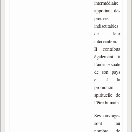
intermédiaire
apportant des
Galerie
preuves
Photos et vidéoscope
indiscutables
Galerie photos
de leur
intervention.
Vidéoscope
Il contribua
également à
Filmothèque
l’aide sociale
Les Illustrés
de son pays
et à la
Vidéos courtes de Divaldo
promotion
Liens spirites
spirituelle de
l’être humain.
Centres spirites
Ses ouvrages
sont au
France
nombre de