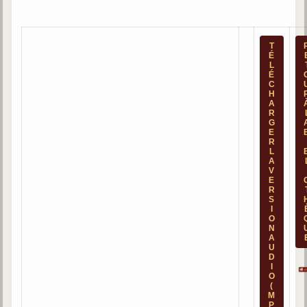
Qu'est-ce que c'est ?
Les bases du spiritisme
T
É
Historique
L
É
C
Philosophie
H
La doctrine d'Allan Kardec
A
R
G
But des manifestations spirites
E
R
Esprits
L
A
V
Médiums
E
R
S
Les hommes
I
O
Les fondateurs
N
A
Allan Kardec
U
D
1804-1869
I
O
Léon Denis
(
M
1846-1927
P