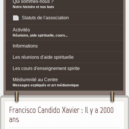
Qui sommes-nous ?
Notre histoire et nos buts
Statuts de l'association
Activités
Réunions, aide spirituelle, cours...
Informations
Les réunions d'aide spirituelle
Les cours d'enseignement spirite
Médiumnité au Centre
Messages expliqués et art médiumnique
Contact / Accès
Francisco Candido Xavier : Il y a 2000
Plan d'accès
ans
Spiritisme
La doctrine Spirite