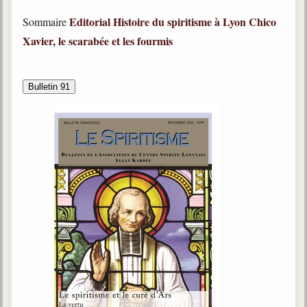
trimestrielles
Editorial
Histoire du spiritisme à Lyon
Chico
Sommaire
Sujets du mois
Xavier, le scarabée et les fourmis
Citations
Bulletin 91
Maximes
Enregistrements
séance d'aide spirituelle
Diaporamas
Powerpoints
Enseignement
Cours dispensés au Centre
L'Agora
Posez-nous des questions
Consultez les réponses
Posez votre question