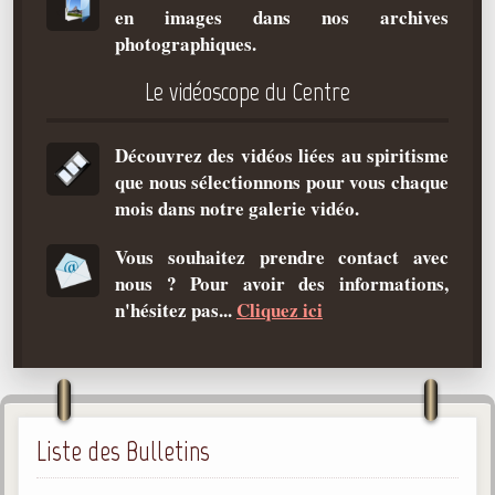
en images dans nos archives
Qu'est-ce que c'est ?
photographiques.
Les bases du spiritisme
Le vidéoscope du Centre
Historique
Philosophie
Découvrez des vidéos liées au spiritisme
La doctrine d'Allan Kardec
que nous sélectionnons pour vous chaque
But des manifestations spirites
mois dans notre galerie vidéo.
Esprits
Vous souhaitez prendre contact avec
nous ? Pour avoir des informations,
Médiums
n'hésitez pas...
Cliquez ici
Les hommes
Les fondateurs
Allan Kardec
1804-1869
Liste des Bulletins
Léon Denis
1846-1927