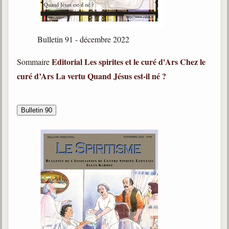
Galerie
Photos et vidéoscope
Bulletin 91 - décembre 2022
Galerie photos
Editorial
Les spirites et le curé d'Ars
Chez le
Sommaire
curé d’Ars
La vertu
Quand Jésus est-il né ?
Vidéoscope
Filmothèque
Bulletin 90
Les Illustrés
Vidéos courtes de Divaldo
Liens spirites
Centres spirites
France