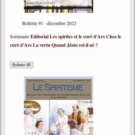
Galerie
Photos et vidéoscope
Bulletin 91 - décembre 2022
Galerie photos
Editorial
Les spirites et le curé d'Ars
Chez le
Sommaire
curé d’Ars
La vertu
Quand Jésus est-il né ?
Vidéoscope
Filmothèque
Bulletin 90
Les Illustrés
Vidéos courtes de Divaldo
Liens spirites
Centres spirites
France