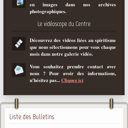
en images dans nos archives
Qu'est-ce que c'est ?
photographiques.
Les bases du spiritisme
Le vidéoscope du Centre
Historique
Philosophie
Découvrez des vidéos liées au spiritisme
La doctrine d'Allan Kardec
que nous sélectionnons pour vous chaque
But des manifestations spirites
mois dans notre galerie vidéo.
Esprits
Vous souhaitez prendre contact avec
nous ? Pour avoir des informations,
Médiums
n'hésitez pas...
Cliquez ici
Les hommes
Les fondateurs
Allan Kardec
1804-1869
Liste des Bulletins
Léon Denis
1846-1927