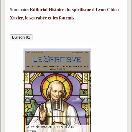
trimestrielles
Editorial
Histoire du spiritisme à Lyon
Chico
Sommaire
Sujets du mois
Xavier, le scarabée et les fourmis
Citations
Bulletin 91
Maximes
Enregistrements
séance d'aide spirituelle
Diaporamas
Powerpoints
Enseignement
Cours dispensés au Centre
L'Agora
Posez-nous des questions
Consultez les réponses
Posez votre question