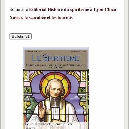
trimestrielles
Editorial
Histoire du spiritisme à Lyon
Chico
Sommaire
Sujets du mois
Xavier, le scarabée et les fourmis
Citations
Bulletin 91
Maximes
Enregistrements
séance d'aide spirituelle
Diaporamas
Powerpoints
Enseignement
Cours dispensés au Centre
L'Agora
Posez-nous des questions
Consultez les réponses
Posez votre question