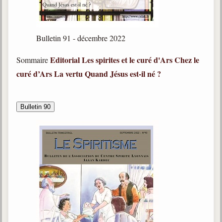
Galerie
Photos et vidéoscope
Bulletin 91 - décembre 2022
Galerie photos
Editorial
Les spirites et le curé d'Ars
Chez le
Sommaire
curé d’Ars
La vertu
Quand Jésus est-il né ?
Vidéoscope
Filmothèque
Bulletin 90
Les Illustrés
Vidéos courtes de Divaldo
Liens spirites
Centres spirites
France