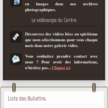
en images dans nos archives
Qu'est-ce que c'est ?
photographiques.
Les bases du spiritisme
Le vidéoscope du Centre
Historique
Philosophie
Découvrez des vidéos liées au spiritisme
La doctrine d'Allan Kardec
que nous sélectionnons pour vous chaque
But des manifestations spirites
mois dans notre galerie vidéo.
Esprits
Vous souhaitez prendre contact avec
nous ? Pour avoir des informations,
Médiums
n'hésitez pas...
Cliquez ici
Les hommes
Les fondateurs
Allan Kardec
1804-1869
Liste des Bulletins
Léon Denis
1846-1927