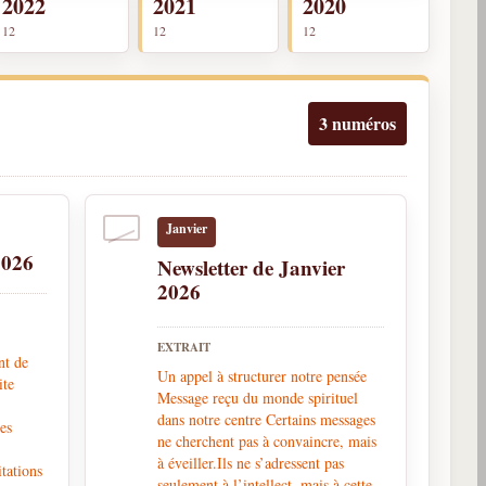
2022
2021
2020
12
12
12
3 numéros
Janvier
2026
Newsletter de Janvier
2026
EXTRAIT
nt de
Un appel à structurer notre pensée
ite
Message reçu du monde spirituel
dans notre centre Certains messages
es
ne cherchent pas à convaincre, mais
à éveiller.Ils ne s’adressent pas
itations
seulement à l’intellect, mais à cette