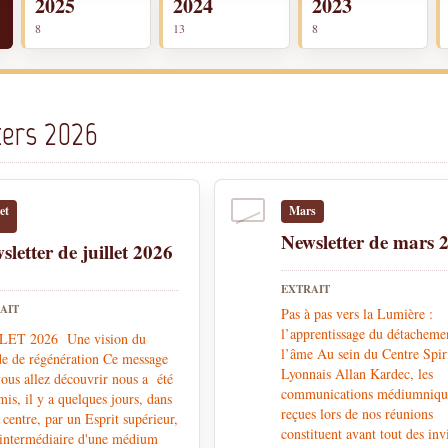
2025
2024
2023
8
13
8
ters 2026
let
Mars
Newsletter de mars 
sletter de juillet 2026
EXTRAIT
AIT
Pas à pas vers la Lumière :
l’apprentissage du détacheme
LET 2026 Une vision du
l’âme Au sein du Centre Spir
e de régénération Ce message
Lyonnais Allan Kardec, les
ous allez découvrir nous a été
communications médiumniqu
mis, il y a quelques jours, dans
reçues lors de nos réunions
 centre, par un Esprit supérieur,
constituent avant tout des inv
'intermédiaire d'une médium