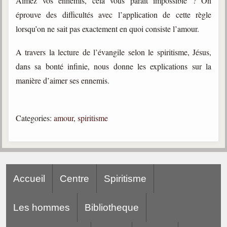
Aimez vos ennemis, cela vous paraît impossible ? On
trimestrielles
éprouve des difficultés avec l’application de cette règle
Sujets du mois
lorsqu’on ne sait pas exactement en quoi consiste l’amour.
Citations
A travers la lecture de l’évangile selon le spiritisme, Jésus,
dans sa bonté infinie, nous donne les explications sur la
Maximes
manière d’aimer ses ennemis.
Enregistrements
séance d'aide spirituelle
Diaporamas
Categories:
amour
,
spiritisme
Powerpoints
Enseignement
Cours dispensés au Centre
L'Agora
Accueil
Centre
Spiritisme
Posez-nous des questions
Les hommes
Bibliotheque
Consultez les réponses
Posez votre question