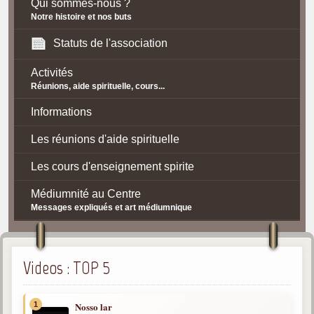
Qui sommes-nous ?
Notre histoire et nos buts
Statuts de l'association
Activités
Réunions, aide spirituelle, cours...
Informations
Les réunions d'aide spirituelle
Les cours d'enseignement spirite
Médiumnité au Centre
Messages expliqués et art médiumnique
Contact / Accès
Plan d'accès
Videos : TOP 5
Spiritisme
1
Nosso lar
La doctrine Spirite