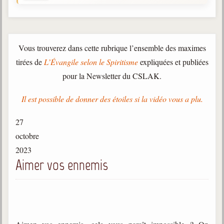
Gabriel Delanne
1857-1926
Chico Xavier
Vous trouverez dans cette rubrique l’ensemble des maximes
1910-2002
tirées de
L’Évangile selon le Spiritisme
expliquées et publiées
Divaldo Franco
pour la Newsletter du CSLAK.
1927-2025
Il est possible de donner des étoiles si la vidéo vous a plu.
Bibliothèque
27
Ouvrages
octobre
2023
Bibliothèque spirite
Aimer vos ennemis
Documents
Bulletins "Le Spiritisme"
Journal trimestriel
Newsletters