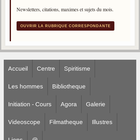
Gabriel Delanne
Newsletters, citations, maximes et sujets du mois.
1857-1926
Chico Xavier
OUVRIR LA RUBRIQUE CORRESPONDANTE
1910-2002
Divaldo Franco
1927-2025
Bibliothèque
Accueil
Centre
Spiritisme
Ouvrages
Les hommes
Bibliotheque
Bibliothèque spirite
Initiation - Cours
Agora
Galerie
Documents
Bulletins "Le Spiritisme"
Videoscope
Filmatheque
Illustres
Journal trimestriel
Newsletters
Liens
@