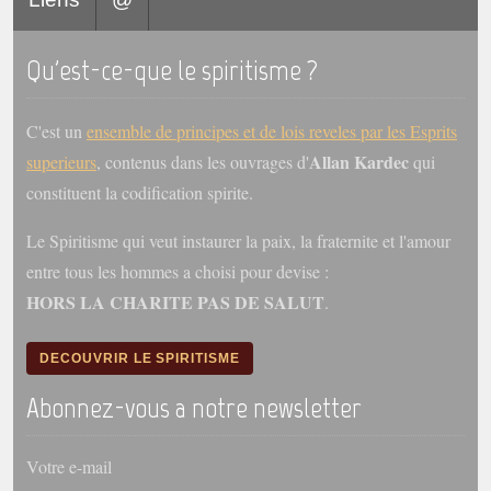
trimestrielles
Sujets du mois
Qu'est-ce-que le spiritisme ?
Citations
C'est un
ensemble de principes et de lois reveles par les Esprits
Maximes
Allan Kardec
superieurs
, contenus dans les ouvrages d'
qui
Enregistrements
constituent la codification spirite.
séance d'aide spirituelle
Le Spiritisme qui veut instaurer la paix, la fraternite et l'amour
Diaporamas
entre tous les hommes a choisi pour devise :
Powerpoints
HORS LA CHARITE PAS DE SALUT
.
Enseignement
Cours dispensés au Centre
DECOUVRIR LE SPIRITISME
L'Agora
Abonnez-vous a notre newsletter
Posez-nous des questions
Consultez les réponses
Votre e-mail
Posez votre question