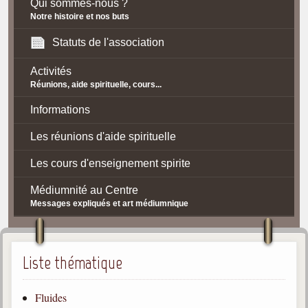
Qui sommes-nous ?
Notre histoire et nos buts
Statuts de l'association
Activités
Réunions, aide spirituelle, cours...
Informations
Les réunions d'aide spirituelle
Les cours d'enseignement spirite
Médiumnité au Centre
Messages expliqués et art médiumnique
Contact / Accès
Plan d'accès
Liste thématique
Spiritisme
Fluides
La doctrine Spirite