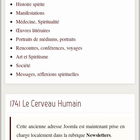
Histoire spirite
Qu'est-ce que c'est ?
Manifestations
Les bases du spiritisme
Médecine, Spiritualité
Historique
Œuvres littéraires
Portraits de médiums, portraits
Philosophie
La doctrine d'Allan Kardec
Rencontres, conférences, voyages
Art et Spiritisme
But des manifestations spirites
Société
Esprits
Messages, réflexions spirituelles
Médiums
Les hommes
Les fondateurs
1741 Le Cerveau Humain
Allan Kardec
1804-1869
Cette ancienne adresse Joomla est maintenant prise en
Léon Denis
Newsletters
charge localement dans la rubrique
.
1846-1927