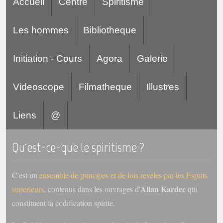
Accueil
Centre
Spiritisme
Les hommes
Bibliotheque
Initiation - Cours
Agora
Galerie
Videoscope
Filmatheque
Illustres
Liens
@
Qu'est-ce-que le spiritisme ?
C'est un
ensemble de principes et de lois reveles par les Esprits
Allan Kardec
superieurs
, contenus dans les ouvrages d'
qui
constituent la codification spirite.