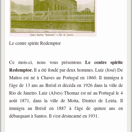
trimestrielles
Sujets du mois
Citations
Maximes
Le centre spirite Redemptor
Enregistrements
séance d'aide spirituelle
Le centre spirite
Ce mois-ci, nous vous présentons
Diaporamas
Redemptor.
Il a été fondé par deux hommes. Luiz (José) De
Powerpoints
Mattos est né à Chaves au Portugal en 1860. Il immigra à
Enseignement
l'âge de 13 ans au Brésil et décéda en 1926 dans la ville de
Cours dispensés au Centre
Rio de Janeiro. Luiz (Alves) Thomaz est né au Portugal le 4
août 1871, dans la ville de Moita, District de Leiria. Il
L'Agora
immigra au Brésil en 1887 à l'âge de quinze ans en
Posez-nous des questions
débarquant à Santos. Il s'est désincarné en 1931.
Consultez les réponses
Posez votre question