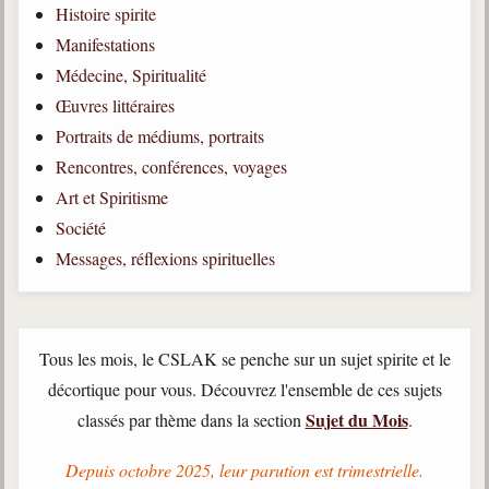
Histoire spirite
Qu'est-ce que c'est ?
Manifestations
Les bases du spiritisme
Médecine, Spiritualité
Historique
Œuvres littéraires
Portraits de médiums, portraits
Philosophie
La doctrine d'Allan Kardec
Rencontres, conférences, voyages
Art et Spiritisme
But des manifestations spirites
Société
Esprits
Messages, réflexions spirituelles
Médiums
Les hommes
Les fondateurs
Tous les mois, le CSLAK se penche sur un sujet spirite et le
décortique pour vous. Découvrez l'ensemble de ces sujets
Allan Kardec
Sujet du Mois
classés par thème dans la section
.
1804-1869
Léon Denis
Depuis octobre 2025, leur parution est trimestrielle.
1846-1927