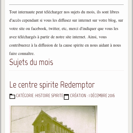
Gabriel Delanne
Tout internaute peut télécharger nos sujets du mois, ils sont libres
1857-1926
d'accès cependant si vous les diffusez sur internet sur votre blog, sur
Chico Xavier
votre site ou facebook, twitter, etc, merci d'indiquer que vous les
1910-2002
avez téléchargés à partir de notre site internet. Ainsi, vous
Divaldo Franco
contribuerez à la diffusion de la cause spirite en nous aidant à nous
1927-2025
faire connaître.
Bibliothèque
Sujets du mois
Ouvrages
Le centre spirite Redemptor
Bibliothèque spirite
CATÉGORIE :
HISTOIRE SPIRITE
CRÉATION : 1 DÉCEMBRE 2016
DÉTAILS
Documents
Bulletins "Le Spiritisme"
Journal trimestriel
Newsletters