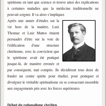
spiritisme en tant que science et trouve ainsi des explications
Belgique, Lux. et Canada
à certaines maladies que la médecine traditionnelle ne
Fédérations spirites
pouvait soigner. Il va alors s’impliquer.
Après une année d'études sur la
Médias spirites
vie hors de la matière, Luiz
@
Thomaz et Luiz Mattos étaient
persuadés d'être sur la voie de
l'édification d'une structure
chrétienne, avec la conviction que
le spiritisme avait été pratiqué
jusque-là, de manière erronée et
par conséquent, mal compris. Ils décidèrent tous deux de
fonder un centre spirite pour étudier, pour pratiquer et
divulguer le véritable spiritualisme en se consacrant ensemble
aux engagements pris avec les forces supérieures.
Début du rationalisme chrétien