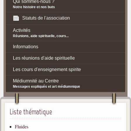
Qui sommes-nous ?
Notre histoire et nos buts
Statuts de l'association
Activités
Réunions, aide spirituelle, cours...
Informations
Les réunions d'aide spirituelle
Les cours d'enseignement spirite
Médiumnité au Centre
Messages expliqués et art médiumnique
Contact / Accès
Plan d'accès
Liste thématique
Spiritisme
Fluides
La doctrine Spirite