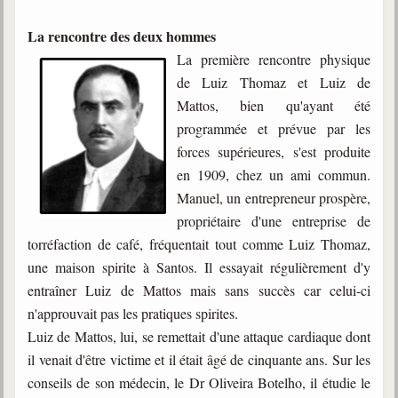
La rencontre des deux hommes
Galerie
Photos et vidéoscope
La première rencontre physique
de Luiz Thomaz et Luiz de
Galerie photos
Mattos, bien qu'ayant été
programmée et prévue par les
Vidéoscope
forces supérieures, s'est produite
Filmothèque
en 1909, chez un ami commun.
Manuel, un entrepreneur prospère,
Les Illustrés
propriétaire d'une entreprise de
torréfaction de café, fréquentait tout comme Luiz Thomaz,
Vidéos courtes de Divaldo
une maison spirite à Santos. Il essayait régulièrement d'y
Liens spirites
entraîner Luiz de Mattos mais sans succès car celui-ci
n'approuvait pas les pratiques spirites.
Luiz de Mattos, lui, se remettait d'une attaque cardiaque dont
Centres spirites
il venait d'être victime et il était âgé de cinquante ans. Sur les
France
conseils de son médecin, le Dr Oliveira Botelho, il étudie le