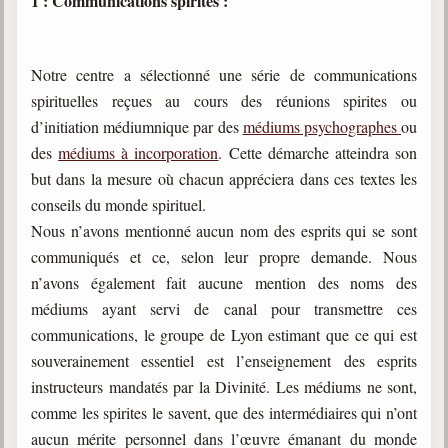
1 : Communications spirites :
trimestrielles
Sujets du mois
Notre centre a sélectionné une série de communications
Citations
spirituelles reçues au cours des réunions spirites ou
d’initiation médiumnique par des
médiums psychographes
ou
Maximes
des
médiums à incorporation
. Cette démarche atteindra son
Enregistrements
but dans la mesure où chacun appréciera dans ces textes les
séance d'aide spirituelle
conseils du monde spirituel.
Diaporamas
Nous n’avons mentionné aucun nom des esprits qui se sont
Powerpoints
communiqués et ce, selon leur propre demande. Nous
n’avons également fait aucune mention des noms des
Enseignement
Cours dispensés au Centre
médiums ayant servi de canal pour transmettre ces
communications, le groupe de Lyon estimant que ce qui est
L'Agora
souverainement essentiel est l’enseignement des esprits
Posez-nous des questions
instructeurs mandatés par la Divinité. Les médiums ne sont,
Consultez les réponses
comme les spirites le savent, que des intermédiaires qui n’ont
aucun mérite personnel dans l’œuvre émanant du monde
Posez votre question