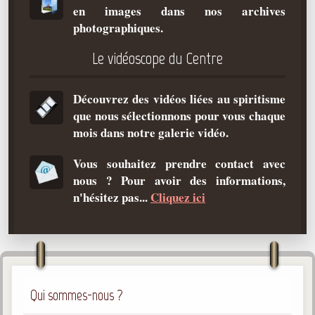
en images dans nos archives
Qu'est-ce que c'est ?
photographiques.
Les bases du spiritisme
Le vidéoscope du Centre
Historique
Philosophie
Découvrez des vidéos liées au spiritisme
La doctrine d'Allan Kardec
que nous sélectionnons pour vous chaque
But des manifestations spirites
mois dans notre galerie vidéo.
Esprits
Vous souhaitez prendre contact avec
nous ? Pour avoir des informations,
Médiums
n'hésitez pas...
Cliquez ici
Les hommes
Les fondateurs
Allan Kardec
1804-1869
Qui sommes-nous ?
Léon Denis
1846-1927