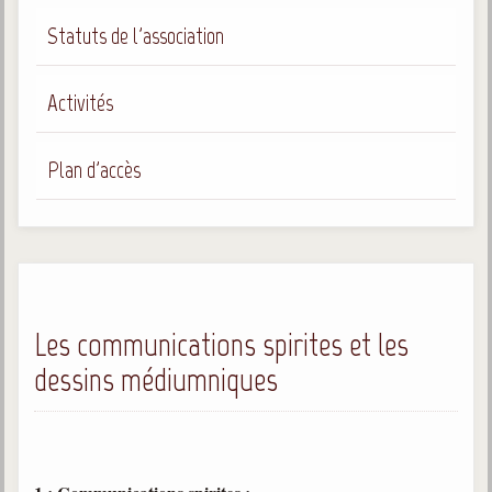
Gabriel Delanne
Statuts de l'association
1857-1926
Chico Xavier
Activités
1910-2002
Divaldo Franco
Plan d'accès
1927-2025
Bibliothèque
Ouvrages
Bibliothèque spirite
Les communications spirites et les
dessins médiumniques
Documents
Bulletins "Le Spiritisme"
Journal trimestriel
Newsletters