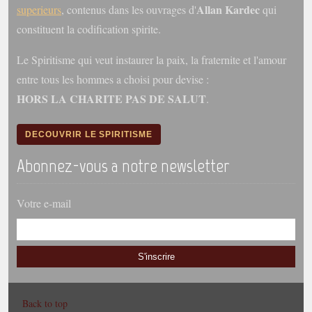
Allan Kardec
superieurs
, contenus dans les ouvrages d'
qui
constituent la codification spirite.
Le Spiritisme qui veut instaurer la paix, la fraternite et l'amour
entre tous les hommes a choisi pour devise :
HORS LA CHARITE PAS DE SALUT
.
DECOUVRIR LE SPIRITISME
Abonnez-vous a notre newsletter
Votre e-mail
S'inscrire
Back to top