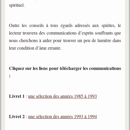
spirituel.
Galerie
Photos et vidéoscope
Outre les conseils à tous égards adressés aux spirites, le
Galerie photos
lecteur trouvera des communications d’esprits souffrants que
nous cherchons à aider pour trouver un peu de lumière dans
Vidéoscope
leur condition d’âme errante.
Filmothèque
Cliquez sur les liens pour télécharger les communications
Les Illustrés
:
Vidéos courtes de Divaldo
Liens spirites
Livret 1
:
une sélection des années 1985 à 1993
Centres spirites
Livret 2
:
une sélection des années 1993 à 1994
France