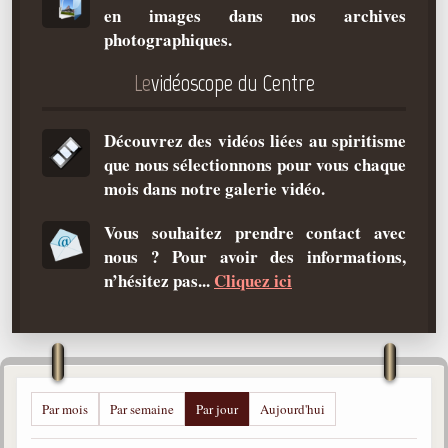
en images dans nos archives
Qu'est-ce que c'est ?
photographiques.
Les bases du spiritisme
Le
vidéoscope du Centre
Historique
Philosophie
Découvrez des vidéos liées au spiritisme
La doctrine d'Allan Kardec
que nous sélectionnons pour vous chaque
But des manifestations spirites
mois dans notre galerie vidéo.
Esprits
Vous souhaitez prendre contact avec
nous ? Pour avoir des informations,
Médiums
n’hésitez pas...
Cliquez ici
Les hommes
Les fondateurs
Allan Kardec
1804-1869
Par mois
Par semaine
Par jour
Aujourd'hui
Léon Denis
1846-1927