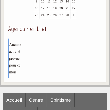
9
10
11
12
13
14
15
trimestrielles
16
17
18
19
20
21
22
Sujets du mois
23
24
25
26
27
28
1
Citations
Agenda - en bref
Maximes
Enregistrements
Aucune
séance d'aide spirituelle
activité
Diaporamas
prévue
Powerpoints
pour ce
Enseignement
mois.
Cours dispensés au Centre
L'Agora
Posez-nous des questions
Accueil
Centre
Spiritisme
Consultez les réponses
Posez votre question