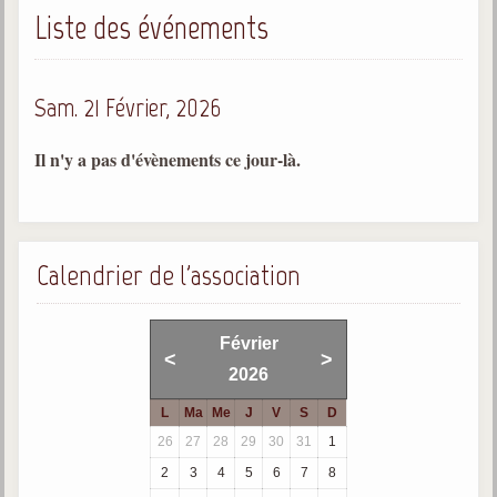
Liste des événements
Gabriel Delanne
1857-1926
Chico Xavier
Sam. 21 Février, 2026
1910-2002
Divaldo Franco
Il n'y a pas d'évènements ce jour-là.
1927-2025
Bibliothèque
Calendrier de l'association
Ouvrages
Bibliothèque spirite
Février
<
>
2026
Documents
L
Ma
Me
J
V
S
D
Bulletins "Le Spiritisme"
26
27
28
29
30
31
1
Journal trimestriel
2
3
4
5
6
7
8
Newsletters