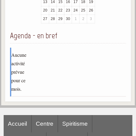
13
14
15
16
17
18
19
trimestrielles
20
21
22
23
24
25
26
Sujets du mois
27
28
29
30
1
2
3
Citations
Agenda - en bref
Maximes
Enregistrements
Aucune
séance d'aide spirituelle
activité
Diaporamas
prévue
Powerpoints
pour ce
Enseignement
mois.
Cours dispensés au Centre
L'Agora
Posez-nous des questions
Accueil
Centre
Spiritisme
Consultez les réponses
Posez votre question