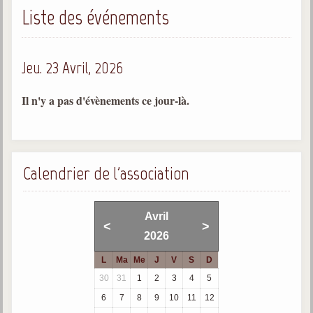
Liste des événements
Gabriel Delanne
1857-1926
Chico Xavier
Jeu. 23 Avril, 2026
1910-2002
Divaldo Franco
Il n'y a pas d'évènements ce jour-là.
1927-2025
Bibliothèque
Calendrier de l'association
Ouvrages
Bibliothèque spirite
Avril
<
>
2026
Documents
L
Ma
Me
J
V
S
D
Bulletins "Le Spiritisme"
30
31
1
2
3
4
5
Journal trimestriel
6
7
8
9
10
11
12
Newsletters