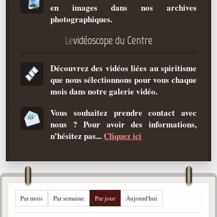
en images dans nos archives
Qu'est-ce que c'est ?
photographiques.
Les bases du spiritisme
Le
vidéoscope du Centre
Historique
Philosophie
Découvrez des vidéos liées au spiritisme
La doctrine d'Allan Kardec
que nous sélectionnons pour vous chaque
But des manifestations spirites
mois dans notre galerie vidéo.
Esprits
Vous souhaitez prendre contact avec
nous ? Pour avoir des informations,
Médiums
n’hésitez pas...
Cliquez ici
Les hommes
Les fondateurs
Allan Kardec
1804-1869
Par mois
Par semaine
Par jour
Aujourd'hui
Léon Denis
1846-1927