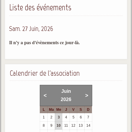
Liste des événements
Gabriel Delanne
1857-1926
Chico Xavier
Sam. 27 Juin, 2026
1910-2002
Divaldo Franco
Il n'y a pas d'évènements ce jour-là.
1927-2025
Bibliothèque
Calendrier de l'association
Ouvrages
Bibliothèque spirite
Juin
<
>
2026
Documents
L
Ma
Me
J
V
S
D
Bulletins "Le Spiritisme"
1
2
3
4
5
6
7
Journal trimestriel
8
9
10
11
12
13
14
Newsletters