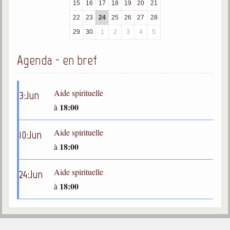
15
16
17
18
19
20
21
trimestrielles
22
23
24
25
26
27
28
Sujets du mois
29
30
1
2
3
4
5
Citations
Agenda - en bref
Maximes
Enregistrements
Aide spirituelle
3
:
Jun
séance d'aide spirituelle
18:00
à
Diaporamas
Powerpoints
Aide spirituelle
10
:
Jun
Enseignement
18:00
à
Cours dispensés au Centre
Aide spirituelle
24
:
Jun
L'Agora
18:00
à
Posez-nous des questions
Consultez les réponses
Posez votre question