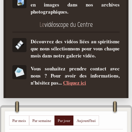
en images dans nos archives
Qu'est-ce que c'est ?
photographiques.
Les bases du spiritisme
Le
vidéoscope du Centre
Historique
Philosophie
Découvrez des vidéos liées au spiritisme
La doctrine d'Allan Kardec
que nous sélectionnons pour vous chaque
But des manifestations spirites
mois dans notre galerie vidéo.
Esprits
Vous souhaitez prendre contact avec
nous ? Pour avoir des informations,
Médiums
n’hésitez pas...
Cliquez ici
Les hommes
Les fondateurs
Allan Kardec
1804-1869
Par mois
Par semaine
Par jour
Aujourd'hui
Léon Denis
1846-1927