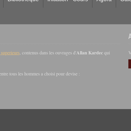
Allan Kardec
V
s superieurs
, contenus dans les ouvrages d'
qui
r entre tous les hommes a choisi pour devise :