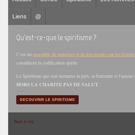
Liens
@
Qu'est-ce-que le spiritisme ?
C'est un
ensemble de principes et de lois reveles par les Esprit
constituent la codification spirite.
Le Spiritisme qui veut instaurer la paix, la fraternite et l'amou
HORS LA CHARITE PAS DE SALUT
.
DECOUVRIR LE SPIRITISME
Back to top