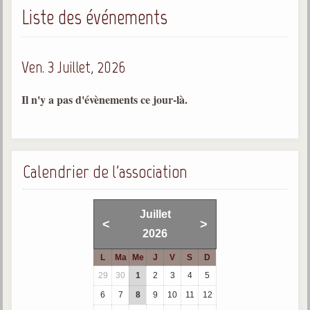
Liste des événements
Gabriel Delanne
1857-1926
Chico Xavier
Ven. 3 Juillet, 2026
1910-2002
Divaldo Franco
Il n'y a pas d'évènements ce jour-là.
1927-2025
Bibliothèque
Calendrier de l'association
Ouvrages
Bibliothèque spirite
Juillet
<
>
2026
Documents
L
Ma
Me
J
V
S
D
Bulletins "Le Spiritisme"
29
30
1
2
3
4
5
Journal trimestriel
6
7
8
9
10
11
12
Newsletters