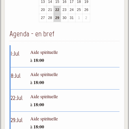
13
14
15
16
17
18
19
trimestrielles
20
21
22
23
24
25
26
Sujets du mois
27
28
29
30
31
1
2
Citations
Agenda - en bref
Maximes
Enregistrements
Aide spirituelle
1
:
Jul
séance d'aide spirituelle
18:00
à
Diaporamas
Powerpoints
Aide spirituelle
8
:
Jul
Enseignement
18:00
à
Cours dispensés au Centre
Aide spirituelle
22
:
Jul
L'Agora
18:00
à
Posez-nous des questions
Consultez les réponses
Aide spirituelle
29
:
Jul
18:00
à
Posez votre question