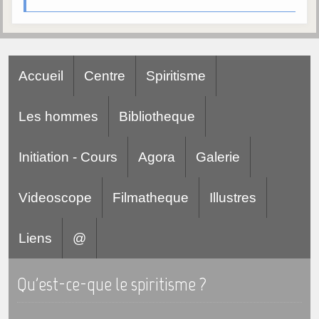
Galerie
Photos et vidéoscope
Galerie photos
Accueil
Centre
Spiritisme
Vidéoscope
Les hommes
Bibliotheque
Filmothèque
Initiation - Cours
Agora
Galerie
Les Illustrés
Vidéos courtes de Divaldo
Videoscope
Filmatheque
Illustres
Liens spirites
Liens
@
Centres spirites
Qu'est-ce-que le spiritisme ?
France