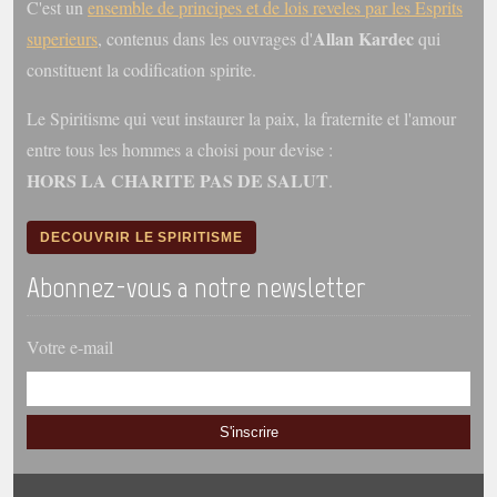
C'est un
ensemble de principes et de lois reveles par les Esprits
Belgique, Lux. et Canada
Allan Kardec
superieurs
, contenus dans les ouvrages d'
qui
Fédérations spirites
constituent la codification spirite.
Médias spirites
Le Spiritisme qui veut instaurer la paix, la fraternite et l'amour
@
entre tous les hommes a choisi pour devise :
HORS LA CHARITE PAS DE SALUT
.
DECOUVRIR LE SPIRITISME
Abonnez-vous a notre newsletter
Votre e-mail
S'inscrire