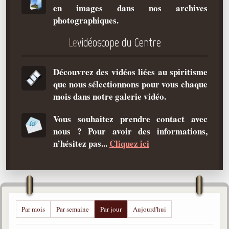
en images dans nos archives
Qu'est-ce que c'est ?
photographiques.
Les bases du spiritisme
Le
vidéoscope du Centre
Historique
Philosophie
Découvrez des vidéos liées au spiritisme
La doctrine d'Allan Kardec
que nous sélectionnons pour vous chaque
But des manifestations spirites
mois dans notre galerie vidéo.
Esprits
Vous souhaitez prendre contact avec
nous ? Pour avoir des informations,
Médiums
n’hésitez pas...
Cliquez ici
Les hommes
Les fondateurs
Allan Kardec
1804-1869
Par mois
Par semaine
Par jour
Aujourd'hui
Léon Denis
1846-1927