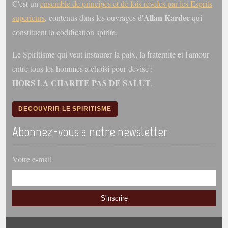
C'est un
ensemble de principes et de lois reveles par les Esprits
Belgique, Lux. et Canada
Allan Kardec
superieurs
, contenus dans les ouvrages d'
qui
Fédérations spirites
constituent la codification spirite.
Médias spirites
Le Spiritisme qui veut instaurer la paix, la fraternite et l'amour
@
entre tous les hommes a choisi pour devise :
HORS LA CHARITE PAS DE SALUT
.
DECOUVRIR LE SPIRITISME
Abonnez-vous a notre newsletter
Votre e-mail
S'inscrire