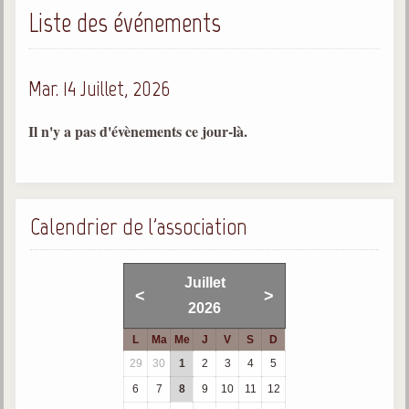
Liste des événements
Gabriel Delanne
1857-1926
Chico Xavier
Mar. 14 Juillet, 2026
1910-2002
Divaldo Franco
Il n'y a pas d'évènements ce jour-là.
1927-2025
Bibliothèque
Calendrier de l'association
Ouvrages
Bibliothèque spirite
Juillet
<
>
2026
Documents
L
Ma
Me
J
V
S
D
Bulletins "Le Spiritisme"
29
30
1
2
3
4
5
Journal trimestriel
6
7
8
9
10
11
12
Newsletters