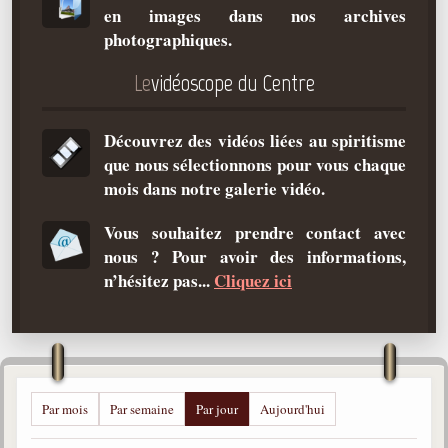
en images dans nos archives
Qu'est-ce que c'est ?
photographiques.
Les bases du spiritisme
Le
vidéoscope du Centre
Historique
Philosophie
Découvrez des vidéos liées au spiritisme
La doctrine d'Allan Kardec
que nous sélectionnons pour vous chaque
But des manifestations spirites
mois dans notre galerie vidéo.
Esprits
Vous souhaitez prendre contact avec
nous ? Pour avoir des informations,
Médiums
n’hésitez pas...
Cliquez ici
Les hommes
Les fondateurs
Allan Kardec
1804-1869
Par mois
Par semaine
Par jour
Aujourd'hui
Léon Denis
1846-1927