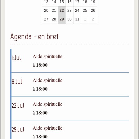
13
14
15
16
17
18
19
trimestrielles
20
21
22
23
24
25
26
Sujets du mois
27
28
29
30
31
1
2
Citations
Agenda - en bref
Maximes
Enregistrements
Aide spirituelle
1
:
Jul
séance d'aide spirituelle
18:00
à
Diaporamas
Powerpoints
Aide spirituelle
8
:
Jul
Enseignement
18:00
à
Cours dispensés au Centre
Aide spirituelle
22
:
Jul
L'Agora
18:00
à
Posez-nous des questions
Consultez les réponses
Aide spirituelle
29
:
Jul
18:00
à
Posez votre question