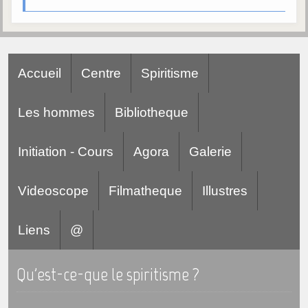
Galerie
Photos et vidéoscope
Galerie photos
Accueil
Centre
Spiritisme
Vidéoscope
Les hommes
Bibliotheque
Filmothèque
Initiation - Cours
Agora
Galerie
Les Illustrés
Vidéos courtes de Divaldo
Videoscope
Filmatheque
Illustres
Liens spirites
Liens
@
Centres spirites
Qu'est-ce-que le spiritisme ?
France