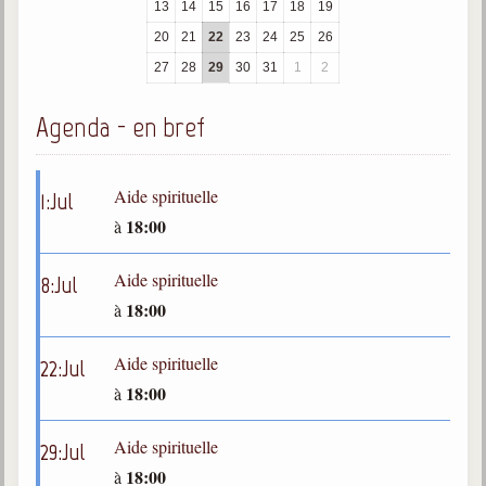
13
14
15
16
17
18
19
trimestrielles
20
21
22
23
24
25
26
Sujets du mois
27
28
29
30
31
1
2
Citations
Agenda - en bref
Maximes
Enregistrements
Aide spirituelle
1
:
Jul
séance d'aide spirituelle
18:00
à
Diaporamas
Powerpoints
Aide spirituelle
8
:
Jul
Enseignement
18:00
à
Cours dispensés au Centre
Aide spirituelle
22
:
Jul
L'Agora
18:00
à
Posez-nous des questions
Consultez les réponses
Aide spirituelle
29
:
Jul
18:00
à
Posez votre question