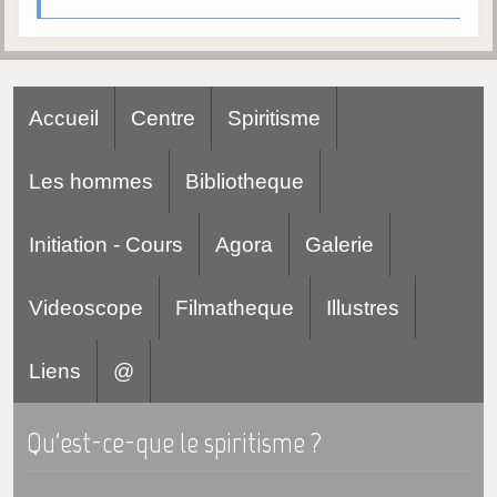
Galerie
Photos et vidéoscope
Galerie photos
Accueil
Centre
Spiritisme
Vidéoscope
Les hommes
Bibliotheque
Filmothèque
Initiation - Cours
Agora
Galerie
Les Illustrés
Vidéos courtes de Divaldo
Videoscope
Filmatheque
Illustres
Liens spirites
Liens
@
Centres spirites
Qu'est-ce-que le spiritisme ?
France