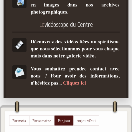
en images dans nos archives
Qu'est-ce que c'est ?
photographiques.
Les bases du spiritisme
Le
vidéoscope du Centre
Historique
Philosophie
Découvrez des vidéos liées au spiritisme
La doctrine d'Allan Kardec
que nous sélectionnons pour vous chaque
But des manifestations spirites
mois dans notre galerie vidéo.
Esprits
Vous souhaitez prendre contact avec
nous ? Pour avoir des informations,
Médiums
n’hésitez pas...
Cliquez ici
Les hommes
Les fondateurs
Allan Kardec
1804-1869
Par mois
Par semaine
Par jour
Aujourd'hui
Léon Denis
1846-1927