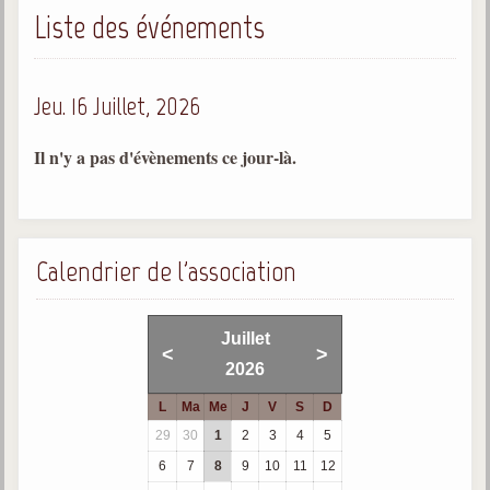
Liste des événements
Gabriel Delanne
1857-1926
Chico Xavier
Jeu. 16 Juillet, 2026
1910-2002
Divaldo Franco
Il n'y a pas d'évènements ce jour-là.
1927-2025
Bibliothèque
Calendrier de l'association
Ouvrages
Bibliothèque spirite
Juillet
<
>
2026
Documents
L
Ma
Me
J
V
S
D
Bulletins "Le Spiritisme"
29
30
1
2
3
4
5
Journal trimestriel
6
7
8
9
10
11
12
Newsletters