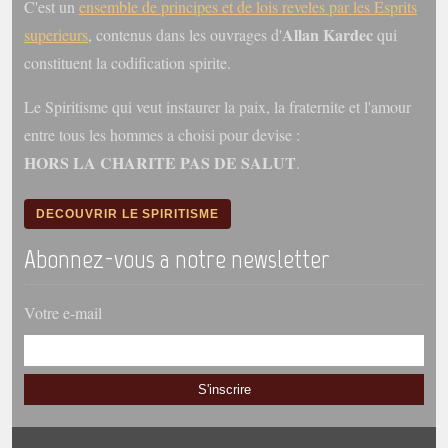
C'est un
ensemble de principes et de lois reveles par les Esprits
Belgique, Lux. et Canada
Allan Kardec
superieurs
, contenus dans les ouvrages d'
qui
Fédérations spirites
constituent la codification spirite.
Médias spirites
Le Spiritisme qui veut instaurer la paix, la fraternite et l'amour
@
entre tous les hommes a choisi pour devise :
HORS LA CHARITE PAS DE SALUT
.
DECOUVRIR LE SPIRITISME
Abonnez-vous a notre newsletter
Votre e-mail
S'inscrire