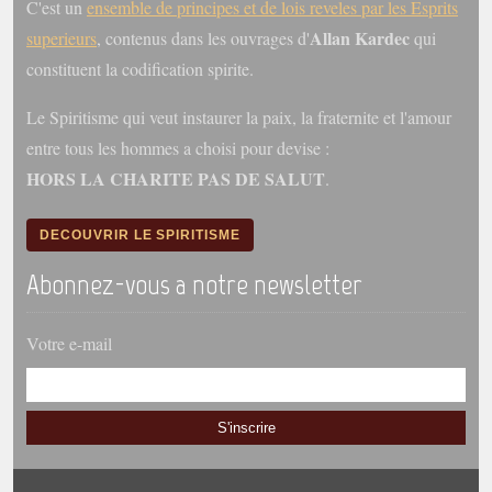
C'est un
ensemble de principes et de lois reveles par les Esprits
Belgique, Lux. et Canada
Allan Kardec
superieurs
, contenus dans les ouvrages d'
qui
Fédérations spirites
constituent la codification spirite.
Médias spirites
Le Spiritisme qui veut instaurer la paix, la fraternite et l'amour
@
entre tous les hommes a choisi pour devise :
HORS LA CHARITE PAS DE SALUT
.
DECOUVRIR LE SPIRITISME
Abonnez-vous a notre newsletter
Votre e-mail
S'inscrire