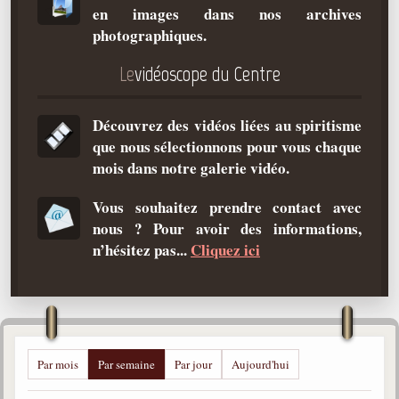
en images dans nos archives
Qu'est-ce que c'est ?
photographiques.
Les bases du spiritisme
Le
vidéoscope du Centre
Historique
Philosophie
Découvrez des vidéos liées au spiritisme
La doctrine d'Allan Kardec
que nous sélectionnons pour vous chaque
But des manifestations spirites
mois dans notre galerie vidéo.
Esprits
Vous souhaitez prendre contact avec
nous ? Pour avoir des informations,
Médiums
n’hésitez pas...
Cliquez ici
Les hommes
Les fondateurs
Allan Kardec
1804-1869
Par mois
Par semaine
Par jour
Aujourd'hui
Léon Denis
1846-1927