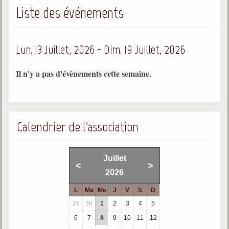
Liste des événements
Gabriel Delanne
1857-1926
Chico Xavier
Lun. 13 Juillet, 2026 - Dim. 19 Juillet, 2026
1910-2002
Divaldo Franco
Il n'y a pas d'évènements cette semaine.
1927-2025
Bibliothèque
Calendrier de l'association
Ouvrages
Bibliothèque spirite
Juillet
<
>
2026
Documents
L
Ma
Me
J
V
S
D
Bulletins "Le Spiritisme"
29
30
1
2
3
4
5
Journal trimestriel
6
7
8
9
10
11
12
Newsletters