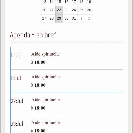
13
14
15
16
17
18
19
trimestrielles
20
21
22
23
24
25
26
Sujets du mois
27
28
29
30
31
1
2
Citations
Agenda - en bref
Maximes
Enregistrements
Aide spirituelle
1
:
Jul
séance d'aide spirituelle
18:00
à
Diaporamas
Powerpoints
Aide spirituelle
8
:
Jul
Enseignement
18:00
à
Cours dispensés au Centre
Aide spirituelle
22
:
Jul
L'Agora
18:00
à
Posez-nous des questions
Consultez les réponses
Aide spirituelle
29
:
Jul
18:00
à
Posez votre question