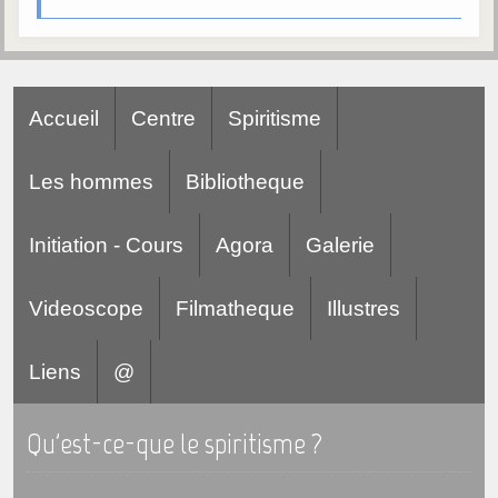
Galerie
Photos et vidéoscope
Galerie photos
Accueil
Centre
Spiritisme
Vidéoscope
Les hommes
Bibliotheque
Filmothèque
Initiation - Cours
Agora
Galerie
Les Illustrés
Vidéos courtes de Divaldo
Videoscope
Filmatheque
Illustres
Liens spirites
Liens
@
Centres spirites
Qu'est-ce-que le spiritisme ?
France