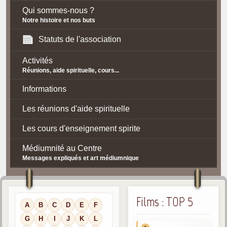
Qui sommes-nous ?
Notre histoire et nos buts
Statuts de l'association
Activités
Réunions, aide spirituelle, cours...
Informations
Les réunions d'aide spirituelle
Les cours d'enseignement spirite
Médiumnité au Centre
Messages expliqués et art médiumnique
Contact / Accès
Plan d'accès
Films : TOP 5
A
B
C
D
E
F
Spiritisme
G
H
I
J
K
L