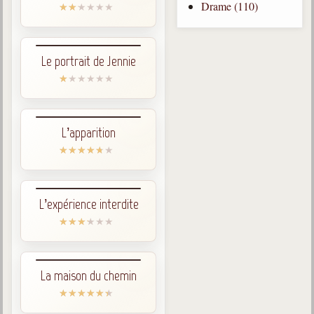
Newsletters
Drame (110)
trimestrielles
Sujets du mois
Le portrait de Jennie
Citations
Maximes
Enregistrements
L’apparition
séance d'aide spirituelle
Diaporamas
Powerpoints
L’expérience interdite
Enseignement
Cours dispensés au Centre
L'Agora
Posez-nous des questions
La maison du chemin
Consultez les réponses