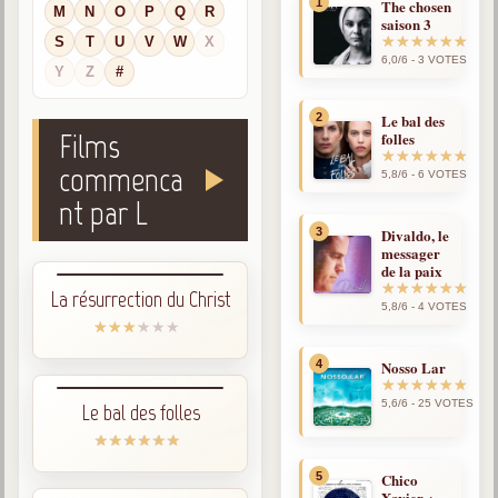
1
The chosen
La doctrine Spirite
M
N
O
P
Q
R
saison 3
S
T
U
V
W
X
Qu'est-ce que c'est ?
6,0/6 - 3 VOTES
Y
Z
#
Les bases du spiritisme
Historique
2
Le bal des
Films
folles
Philosophie
commenca
5,8/6 - 6 VOTES
La doctrine d'Allan Kardec
nt par L
But des manifestations spirites
3
Divaldo, le
messager
Esprits
de la paix
La résurrection du Christ
Médiums
5,8/6 - 4 VOTES
Les hommes
4
Nosso Lar
Les fondateurs
5,6/6 - 25 VOTES
Le bal des folles
Allan Kardec
1804-1869
5
Chico
Léon Denis
Xavier +