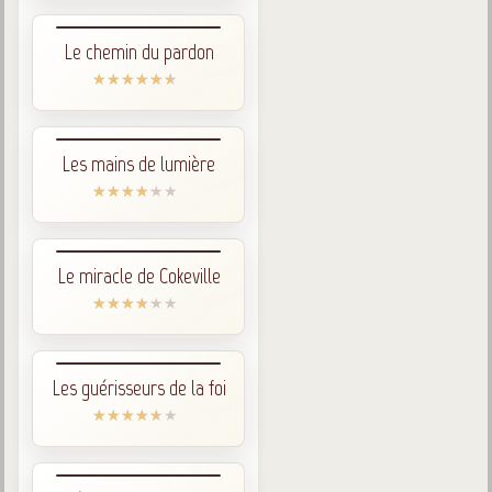
Posez votre question
Le chemin du pardon
Galerie
Photos et vidéoscope
Galerie photos
Les mains de lumière
Vidéoscope
Filmothèque
Le miracle de Cokeville
Les Illustrés
Vidéos courtes de Divaldo
Liens spirites
Les guérisseurs de la foi
Centres spirites
France