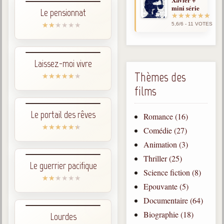
1846-1927
mini série
Le pensionnat
Gabriel Delanne
5,6/6 - 11 VOTES
1857-1926
Chico Xavier
1910-2002
Laissez-moi vivre
Thèmes des
Divaldo Franco
1927-2025
films
Bibliothèque
Le portail des rêves
Romance (16)
Comédie (27)
Ouvrages
Animation (3)
Thriller (25)
Bibliothèque spirite
Le guerrier pacifique
Science fiction (8)
Documents
Epouvante (5)
Bulletins "Le Spiritisme"
Documentaire (64)
Journal trimestriel
Biographie (18)
Lourdes