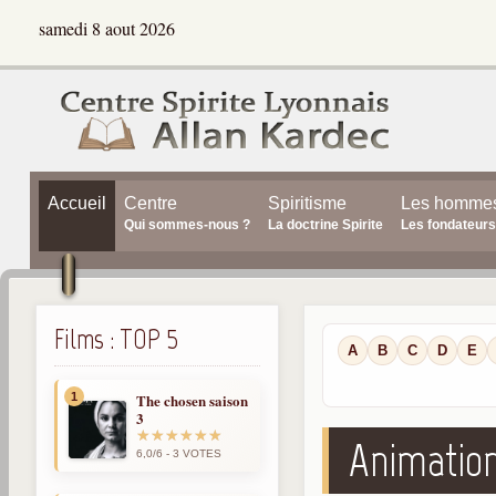
samedi 8 aout 2026
Accueil
Centre
Spiritisme
Les homme
Qui sommes-nous ?
La doctrine Spirite
Les fondateurs
Films : TOP 5
A
B
C
D
E
1
The chosen saison
3
Animatio
6,0/6 - 3 VOTES