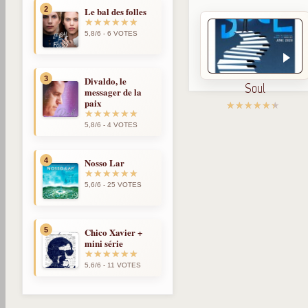
2
Le bal des folles
5,8/6 - 6 VOTES
3
Divaldo, le
Soul
messager de la
paix
5,8/6 - 4 VOTES
4
Nosso Lar
5,6/6 - 25 VOTES
5
Chico Xavier +
mini série
5,6/6 - 11 VOTES