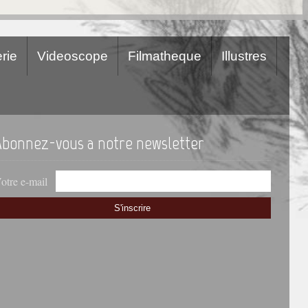
rie
Videoscope
Filmatheque
Illustres
Abonnez-vous a notre newsletter
otre e-mail
S'inscrire