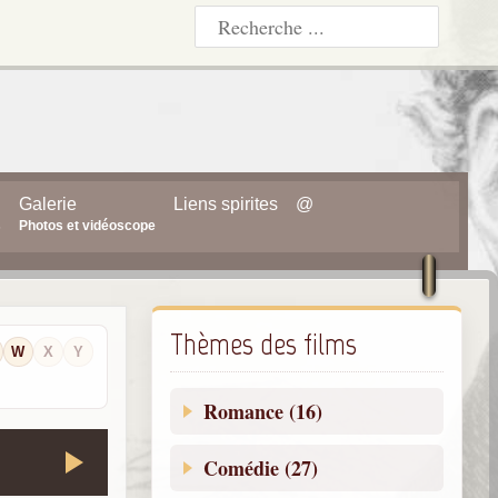
Galerie
Liens spirites
@
s
Photos et vidéoscope
Thèmes des films
W
X
Y
Romance (16)
Comédie (27)