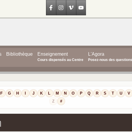
s
Bibliothèque
Enseignement
L'Agora
Cours dispensés au Centre
Posez-nous des question
F
G
H
I
J
K
L
M
N
O
P
Q
R
S
T
U
V
Z
#
n