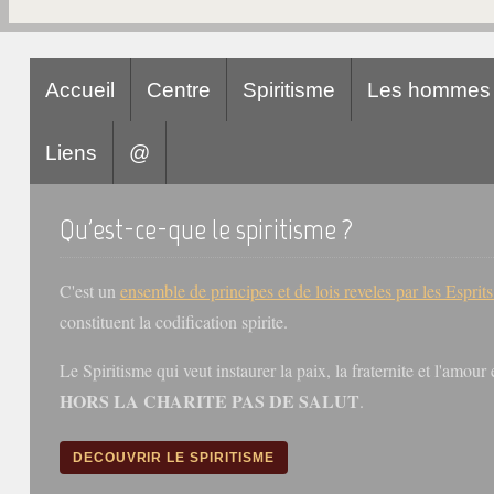
Accueil
Centre
Spiritisme
Les hommes
Liens
@
Qu'est-ce-que le spiritisme ?
C'est un
ensemble de principes et de lois reveles par les Esprit
constituent la codification spirite.
Le Spiritisme qui veut instaurer la paix, la fraternite et l'amou
HORS LA CHARITE PAS DE SALUT
.
DECOUVRIR LE SPIRITISME