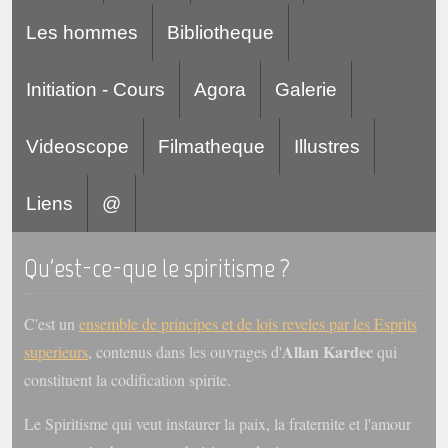
Les hommes
Bibliotheque
Initiation - Cours
Agora
Galerie
Videoscope
Filmatheque
Illustres
Liens
@
Qu'est-ce-que le spiritisme ?
C'est un
ensemble de principes et de lois reveles par les Esprits
Allan Kardec
superieurs
, contenus dans les ouvrages d'
qui
constituent la codification spirite.
Le Spiritisme qui veut instaurer la paix, la fraternite et l'amour