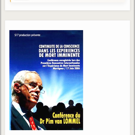
Gabriel Delanne
1857-1926
Chico Xavier
1910-2002
Divaldo Franco
1927-2025
Bibliothèque
Ouvrages
Bibliothèque spirite
Documents
Bulletins "Le Spiritisme"
Journal trimestriel
Newsletters