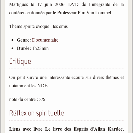
Martigues le 17 juin 2006. DVD de l’intégralité de la
conférence donnée par le Professeur Pim Van Lommel.
Galerie
Photos et vidéoscope
Thème spirite évoqué : les emis
Galerie photos
Genre:
Documentaire
Vidéoscope
Durée:
1h23min
Filmothèque
Critique
Les Illustrés
On peut suivre une intéressante écoute sur divers thèmes et
Vidéos courtes de Divaldo
notamment les NDE.
Liens spirites
note du centre : 3/6
Réflexion spirituelle
Centres spirites
France
Liens avec livre Le livre des Esprits d’Allan Kardec,