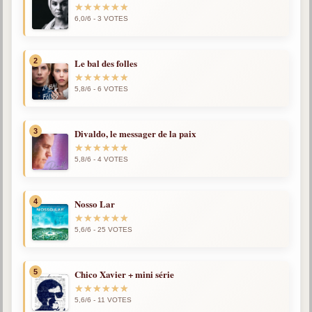
6,0/6 - 3 VOTES
Qu'est-ce que c'est ?
Les bases du spiritisme
Historique
2
Le bal des folles
Philosophie
5,8/6 - 6 VOTES
La doctrine d'Allan Kardec
But des manifestations spirites
3
Divaldo, le messager de la paix
Esprits
5,8/6 - 4 VOTES
Médiums
4
Nosso Lar
Les hommes
Les fondateurs
5,6/6 - 25 VOTES
Allan Kardec
1804-1869
5
Chico Xavier + mini série
Léon Denis
5,6/6 - 11 VOTES
1846-1927