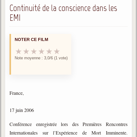
trimestrielles
Continuité de la conscience dans les
Sujets du mois
EMI
Citations
Maximes
NOTER CE FILM
★
★
★
★
★
★
Enregistrements
séance d'aide spirituelle
Note moyenne : 3,0/6 (1 vote)
Diaporamas
Powerpoints
Enseignement
France,
Cours dispensés au Centre
L'Agora
17 juin 2006
Posez-nous des questions
Conférence enregistrée lors des Premières Rencontres
Consultez les réponses
Internationales sur l’Expérience de Mort Imminente.
Posez votre question