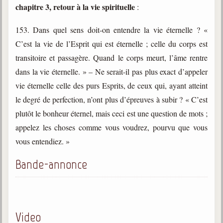
Belgique, Lux. et Canada
chapitre 3, retour à la vie spirituelle
:
Fédérations spirites
153. Dans quel sens doit-on entendre la vie éternelle ? «
Médias spirites
C’est la vie de l’Esprit qui est éternelle ; celle du corps est
transitoire et passagère. Quand le corps meurt, l’âme rentre
@
dans la vie éternelle. » – Ne serait-il pas plus exact d’appeler
vie éternelle celle des purs Esprits, de ceux qui, ayant atteint
le degré de perfection, n’ont plus d’épreuves à subir ? « C’est
plutôt le bonheur éternel, mais ceci est une question de mots ;
appelez les choses comme vous voudrez, pourvu que vous
vous entendiez. »
Bande-annonce
Video