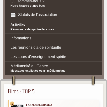
Qui sommes-nous ?
Notre histoire et nos buts
Statuts de l'association
Activités
Réunions, aide spirituelle, cours...
Informations
Les réunions d'aide spirituelle
Les cours d'enseignement spirite
Médiumnité au Centre
Messages expliqués et art médiumnique
Contact / Accès
Plan d'accès
Films : TOP 5
Spiritisme
1
The chosen saison 3
La doctrine Spirite