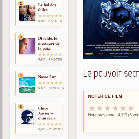
2
Le bal des
folles
5,8/6 - 6 VOTES
3
Divaldo, le
messager de
la paix
5,8/6 - 4 VOTES
Le pouvoir secr
4
Nosso Lar
5,6/6 - 25 VOTES
NOTER CE FILM
★
★
★
★
★
★
5
Chico
Xavier +
Note moyenne : 4,7/6 (3 vot
mini série
5,6/6 - 11 VOTES