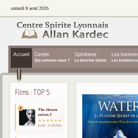
samedi 8 aout 2026
Accueil
Centre
Spiritisme
Les homme
Qui sommes-nous ?
La doctrine Spirite
Les fondateurs
Films : TOP 5
1
The chosen
saison 3
6,0/6 - 3 VOTES