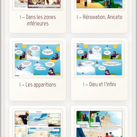
Newsletters
trimestrielles
1 – Dans les zones
1 – Rénovation, Aniceto
Sujets du mois
inférieures
Citations
Maximes
Enregistrements
séance d'aide spirituelle
Diaporamas
Powerpoints
1 – Dieu et l’infini
1 – Les apparitions
Enseignement
Cours dispensés au Centre
L'Agora
Posez-nous des questions
Consultez les réponses