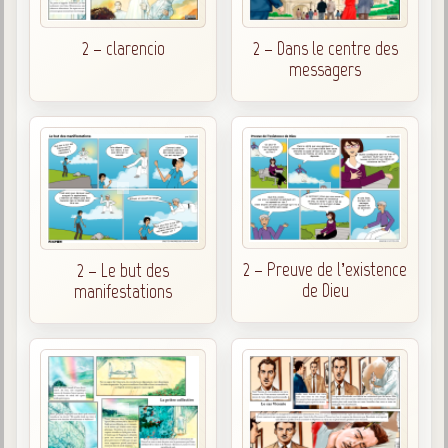
Posez votre question
2 – clarencio
2 – Dans le centre des
Galerie
messagers
Photos et vidéoscope
Galerie photos
Vidéoscope
Filmothèque
Les Illustrés
2 – Preuve de l’existence
2 – Le but des
de Dieu
manifestations
Vidéos courtes de Divaldo
Liens spirites
Centres spirites
France