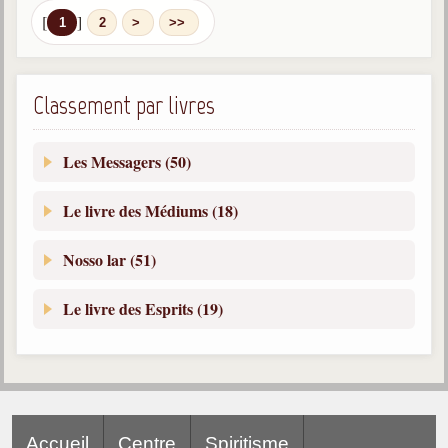
[
]
1
2
>
>>
Classement par livres
Les Messagers (50)
Le livre des Médiums (18)
Nosso lar (51)
Le livre des Esprits (19)
Accueil
Centre
Spiritisme