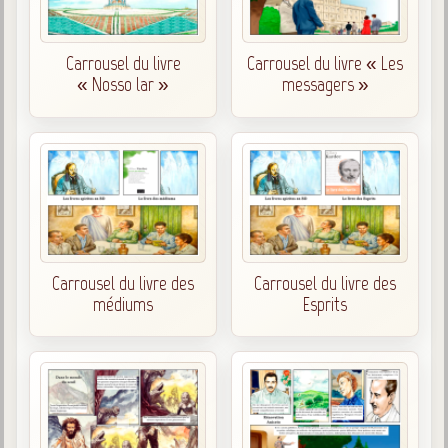
1846-1927
Gabriel Delanne
Carrousel du livre
Carrousel du livre « Les
1857-1926
« Nosso lar »
messagers »
Chico Xavier
1910-2002
Divaldo Franco
1927-2025
Bibliothèque
Ouvrages
Carrousel du livre des
Carrousel du livre des
médiums
Esprits
Bibliothèque spirite
Documents
Bulletins "Le Spiritisme"
Journal trimestriel