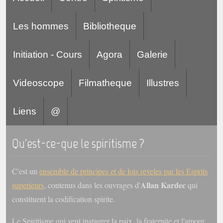
Les hommes
Bibliotheque
Initiation - Cours
Agora
Galerie
Videoscope
Filmatheque
Illustres
Liens
@
Qu'est-ce-que le spiritisme ?
C'est un
ensemble de principes et de lois reveles par les Esprits
Allan Kardec
superieurs
, contenus dans les ouvrages d'
qui
constituent la codification spirite.
Le Spiritisme qui veut instaurer la paix, la fraternite et l'amour