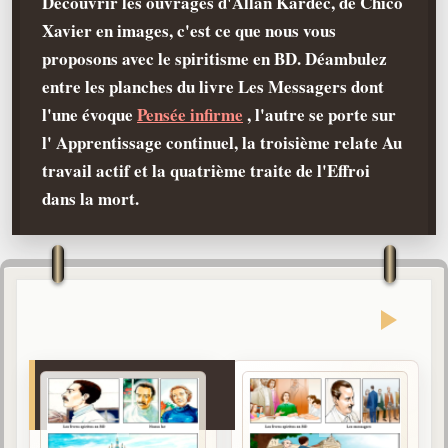
Découvrir les ouvrages d'Allan Kardec, de Chico
La doctrine Spirite
Xavier en images, c'est ce que nous vous
Qu'est-ce que c'est ?
proposons avec le spiritisme en BD. Déambulez
Les bases du spiritisme
entre les planches du livre Les Messagers dont
Historique
l'une évoque
Pensée infirme
, l'autre se porte sur
l' Apprentissage continuel, la troisième relate Au
Philosophie
La doctrine d'Allan Kardec
travail actif et la quatrième traite de l'Effroi
dans la mort.
But des manifestations spirites
Esprits
Médiums
Les hommes
Les fondateurs
Allan Kardec
1804-1869
Léon Denis