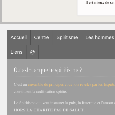
– Il est mieux de ser
Accueil
Centre
Spiritisme
Les hommes
Liens
@
Qu'est-ce-que le spiritisme ?
C'est un
ensemble de principes et de lois reveles par les Esprit
constituent la codification spirite.
Le Spiritisme qui veut instaurer la paix, la fraternite et l'amou
HORS LA CHARITE PAS DE SALUT
.