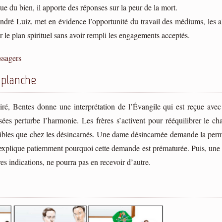
que du bien, il apporte des réponses sur la peur de la mort.
André Luiz, met en évidence l’opportunité du travail des médiums, les a
ur le plan spirituel sans avoir rempli les engagements acceptés.
sagers
 planche
piré, Bentes donne une interprétation de l’Évangile qui est reçue ave
nsées perturbe l’harmonie. Les frères s’activent pour rééquilibrer le 
ibles que chez les désincarnés. Une dame désincarnée demande la permi
i explique patiemment pourquoi cette demande est prématurée. Puis, une
res indications, ne pourra pas en recevoir d’autre.