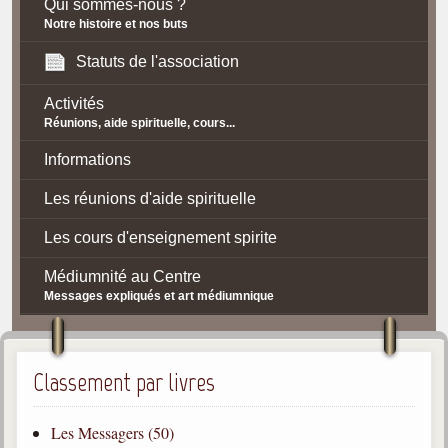
Qui sommes-nous ?
Notre histoire et nos buts
Statuts de l'association
Activités
Réunions, aide spirituelle, cours...
Informations
Les réunions d'aide spirituelle
Les cours d'enseignement spirite
Médiumnité au Centre
Messages expliqués et art médiumnique
Contact / Accès
Plan d'accès
Classement par livres
Spiritisme
Les Messagers (50)
La doctrine Spirite