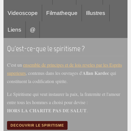
Videoscope
Filmatheque
Illustres
Liens
@
Qu'est-ce-que le spiritisme ?
C'est un
ensemble de principes et de lois reveles par les Esprits
Allan Kardec
superieurs
, contenus dans les ouvrages d'
qui
constituent la codification spirite.
Le Spiritisme qui veut instaurer la paix, la fraternite et l'amour
entre tous les hommes a choisi pour devise :
HORS LA CHARITE PAS DE SALUT
.
DECOUVRIR LE SPIRITISME