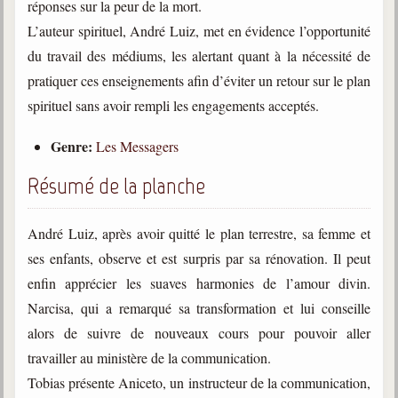
réponses sur la peur de la mort.
trimestrielles
L’auteur spirituel, André Luiz, met en évidence l’opportunité
Sujets du mois
du travail des médiums, les alertant quant à la nécessité de
Citations
pratiquer ces enseignements afin d’éviter un retour sur le plan
spirituel sans avoir rempli les engagements acceptés.
Maximes
Genre:
Les Messagers
Enregistrements
séance d'aide spirituelle
Résumé de la planche
Diaporamas
Powerpoints
André Luiz, après avoir quitté le plan terrestre, sa femme et
Enseignement
ses enfants, observe et est surpris par sa rénovation. Il peut
Cours dispensés au Centre
enfin apprécier les suaves harmonies de l’amour divin.
Narcisa, qui a remarqué sa transformation et lui conseille
L'Agora
Posez-nous des questions
alors de suivre de nouveaux cours pour pouvoir aller
travailler au ministère de la communication.
Consultez les réponses
Tobias présente Aniceto, un instructeur de la communication,
Posez votre question