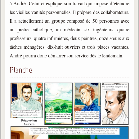
à André. Celui-ci explique son travail qui impose d’éteindre
les vieilles vanités personnelles. Il prépare des collaborateurs.
Galerie
Photos et vidéoscope
Il a actuellement un groupe composé de 50 personnes avec
un prêtre catholique, un médecin, six ingénieurs, quatre
Galerie photos
professeurs, quatre infirmières, deux peintres, onze sœurs aux
Vidéoscope
tâches ménagères, dix-huit ouvriers et trois places vacantes.
André pourra donc démarrer son service dès le lendemain.
Filmothèque
Planche
Les Illustrés
Vidéos courtes de Divaldo
Liens spirites
Centres spirites
France