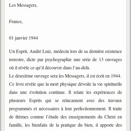
Les Messagers,
Gabriel Delanne
1857-1926
France,
Chico Xavier
1910-2002
01 janvier 1944
Divaldo Franco
1927-2025
Un Esprit, André Luiz, médecin lors de sa dernière existence
Bibliothèque
terrestre, dicte par psychographie une série de 13 ouvrages
où il révèle ce qu’il découvre dans l’au-delà.
Le deuxième ouvrage sera les Messagers, il est écrit en 1944.
Ouvrages
Ce livre révèle que la mort physique dévoile la vie spirituelle
Bibliothèque spirite
dans une évolution continue. Il relate les expériences de
plusieurs Esprits qui se réincarnent avec des travaux
Documents
programmés et nécessaires à leur perfectionnement. Il traite
Bulletins "Le Spiritisme"
de thèmes comme l’étude des enseignements du Christ en
Journal trimestriel
famille, les bienfaits de la pratique du bien, il apporte des
Newsletters