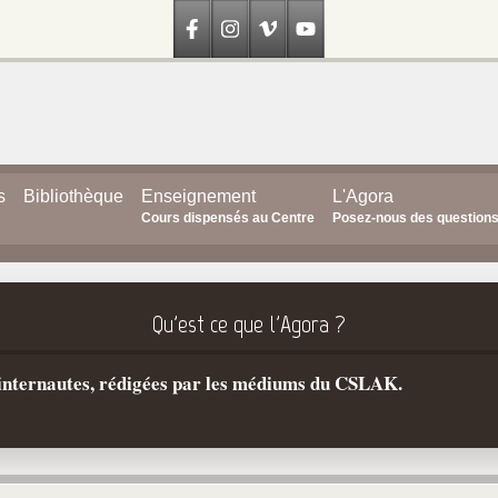
s
Bibliothèque
Enseignement
L'Agora
Cours dispensés au Centre
Posez-nous des question
Qu'est ce que l'Agora ?
s internautes, rédigées par les médiums du CSLAK.