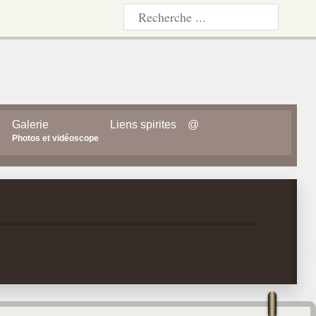
Galerie
Liens spirites
@
s
Photos et vidéoscope