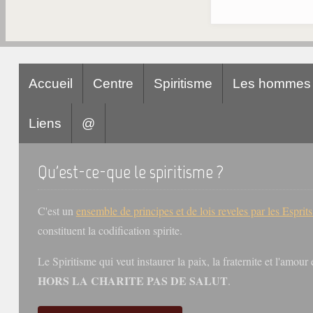
Accueil
Centre
Spiritisme
Les hommes
Liens
@
Qu'est-ce-que le spiritisme ?
C'est un
ensemble de principes et de lois reveles par les Esprit
constituent la codification spirite.
Le Spiritisme qui veut instaurer la paix, la fraternite et l'amou
HORS LA CHARITE PAS DE SALUT
.