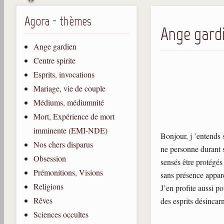
Agora - thèmes
Ange gardi
Ange gardien
Centre spirite
Esprits, invocations
Mariage, vie de couple
Médiums, médiumnité
Mort, Expérience de mort
imminente (EMI-NDE)
Bonjour, j ’entends s
Nos chers disparus
ne personne durant s
Obsession
sensés être protégés
Prémonitions, Visions
sans présence appare
Religions
J’en profite aussi p
Rêves
des esprits désincar
Sciences occultes