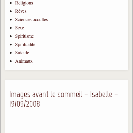
Religions
Gabriel Delanne
Rêves
1857-1926
Sciences occultes
Chico Xavier
Sexe
1910-2002
Spiritisme
Divaldo Franco
Spiritualité
1927-2025
Suicide
Bibliothèque
Animaux
Ouvrages
Bibliothèque spirite
Images avant le sommeil – Isabelle –
19/09/2008
Documents
Bulletins "Le Spiritisme"
Journal trimestriel
Newsletters