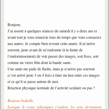
trimestrielles
Sujets du mois
Citations
Bonjour,
J’ai assisté à quelques séances du samedi il y a deux ans et
Maximes
avant tout je vous remercie tous du temps que vous consacrez
Enregistrements
aux autres. Je compte bien revenir cette année. Il m’arrive
séance d'aide spirituelle
souvent, juste avant de m’endormir (à la limite de
Diaporamas
l’endormissement) de voir passer des images, soit fixes, soit
Powerpoints
comme un vieux film dont la bande saute.
Une amie me parle de flashs, mais je n’arrive pas souvent
Enseignement
Cours dispensés au Centre
(c’est arrivé juste 3 ou 4 fois) à faire un lien entre ces images
et ce qu’il se passe autour de moi.
L'Agora
Réaction physique normale de l’activité oculaire ou pas ?
Posez-nous des questions
Consultez les réponses
Bonjour Isabelle,
Lorsque le corps (physique) s’endort, les sens deviennent
Posez votre question