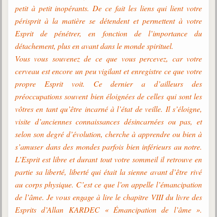
petit à petit inopérants. De ce fait les liens qui lient votre
Galerie
périsprit à la matière se détendent et permettent à votre
Photos et vidéoscope
Esprit de pénétrer, en fonction de l’importance du
détachement, plus en avant dans le monde spirituel.
Galerie photos
Vous vous souvenez de ce que vous percevez, car votre
cerveau est encore un peu vigilant et enregistre ce que votre
Vidéoscope
propre Esprit voit. Ce dernier a d’ailleurs des
Filmothèque
préoccupations souvent bien éloignées de celles qui sont les
vôtres en tant qu’être incarné à l’état de veille. Il s’éloigne,
Les Illustrés
visite d’anciennes connaissances désincarnées ou pas, et
Vidéos courtes de Divaldo
selon son degré d’évolution, cherche à apprendre ou bien à
s’amuser dans des mondes parfois bien inférieurs au notre.
Liens spirites
L’Esprit est libre et durant tout votre sommeil il retrouve en
partie sa liberté, liberté qui était la sienne avant d’être rivé
Centres spirites
au corps physique. C’est ce que l’on appelle l’émancipation
de l’âme. Je vous engage à lire le chapitre VIII du livre des
France
Esprits d’Allan KARDEC « Émancipation de l’âme ».