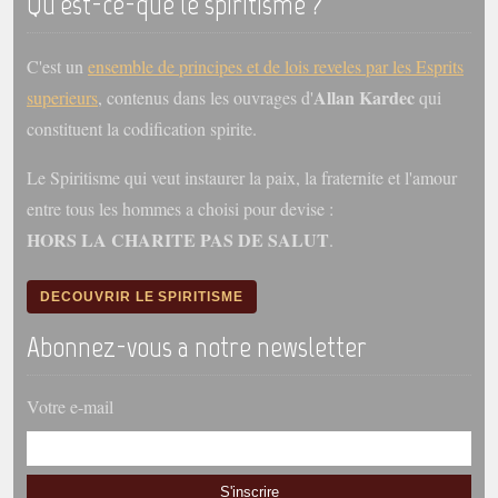
Qu'est-ce-que le spiritisme ?
C'est un
ensemble de principes et de lois reveles par les Esprits
Allan Kardec
superieurs
, contenus dans les ouvrages d'
qui
constituent la codification spirite.
Le Spiritisme qui veut instaurer la paix, la fraternite et l'amour
entre tous les hommes a choisi pour devise :
HORS LA CHARITE PAS DE SALUT
.
DECOUVRIR LE SPIRITISME
Abonnez-vous a notre newsletter
Votre e-mail
S'inscrire