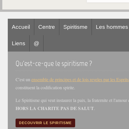
Accueil
Centre
Spiritisme
Les hommes
Liens
@
Qu'est-ce-que le spiritisme ?
C'est un
ensemble de principes et de lois reveles par les Esprit
constituent la codification spirite.
Le Spiritisme qui veut instaurer la paix, la fraternite et l'amou
HORS LA CHARITE PAS DE SALUT
.
DECOUVRIR LE SPIRITISME