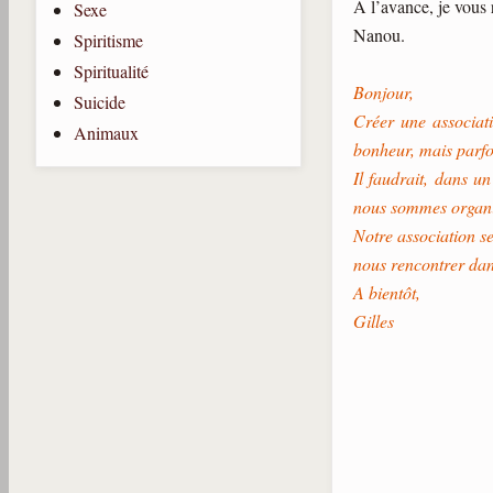
A l’avance, je vous
Sexe
Nanou.
Spiritisme
Spiritualité
Bonjour,
Suicide
Créer une associat
Animaux
bonheur, mais parfo
Il faudrait, dans u
nous sommes organisé
Notre association s
nous rencontrer dan
A bientôt,
Gilles