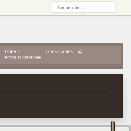
Galerie
Liens spirites
@
s
Photos et vidéoscope