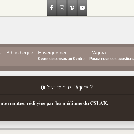
s
Bibliothèque
Enseignement
L'Agora
Cours dispensés au Centre
Posez-nous des question
Qu'est ce que l'Agora ?
s internautes, rédigées par les médiums du CSLAK.