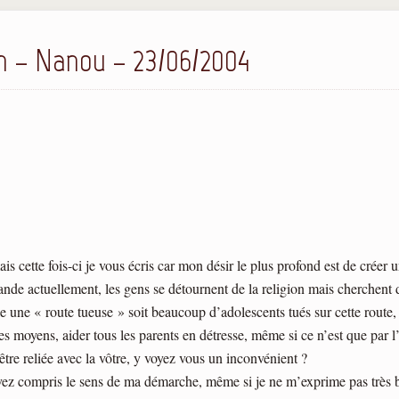
on – Nanou – 23/06/2004
s cette fois-ci je vous écris car mon désir le plus profond est de créer u
ande actuellement, les gens se détournent de la religion mais cherchent d
lle une « route tueuse » soit beaucoup d’adolescents tués sur cette route,
s moyens, aider tous les parents en détresse, même si ce n’est que par l
être reliée avec la vôtre, y voyez vous un inconvénient ?
vez compris le sens de ma démarche, même si je ne m’exprime pas très b