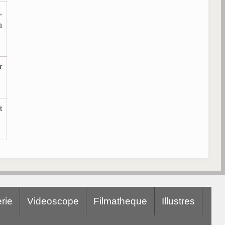
,
n
r
t
rie
Videoscope
Filmatheque
Illustres