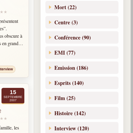
Mort (22)
présentent
Centre (3)
es”.
us obscure à
Conférence (90)
es en grande
 n’ont pas
EMI (77)
 pourtant ils
 spécialistes
Emission (186)
nterview
content ces
Esprits (140)
de Mme Mabel
15
iter la tombe
Film (25)
SEPTEMBRE
2007
prendre la
e
était seul.
Histoire (142)
Interview (120)
amille, les