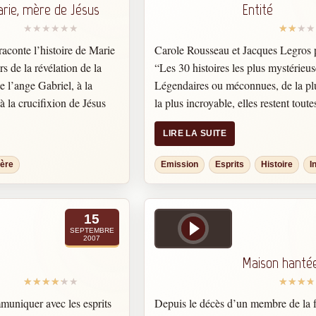
rie, mère de Jésus
Entité
aconte l’histoire de Marie
Carole Rousseau et Jacques Legros 
rs de la révélation de la
“Les 30 histoires les plus mystérieus
 l’ange Gabriel, à la
Légendaires ou méconnues, de la pl
à la crucifixion de Jésus
la plus incroyable, elles restent tout
.
partie inexpliquées. Ces phénomènes
LIRE LA SUITE
forcément d’explications rationnelles,
ie est décrite comme un
hantent tous les esprits… Témoins et
ière
Emission
Esprits
Histoire
I
nspiration pour toutes les
de ces phénomènes étranges nous ra
e bonne volonté.
histoires.
L’histoire de cette photo est celle 
15
Chinnery qui, en 1959, venait de vis
SEPTEMBRE
2007
de sa mère. En repartant, elle voulu 
Maison hanté
photo de son mari dans la voiture qui 
muniquer avec les esprits
Depuis le décès d’un membre de la f