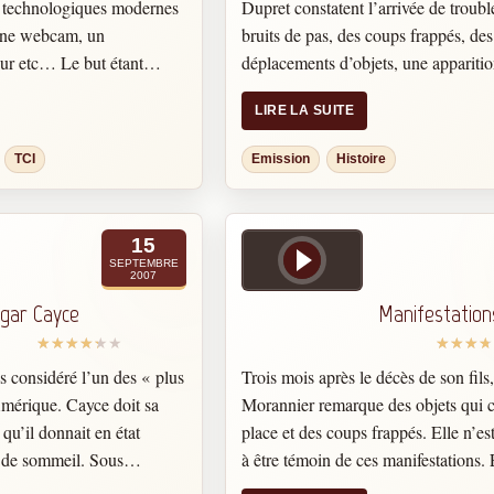
ns technologiques modernes
Dupret constatent l’arrivée de troubl
 une webcam, un
bruits de pas, des coups frappés, des
eur etc… Le but étant
déplacements d’objets, une apparitio
Malgré la véracité des détracteurs, 
ans la détresse ou dans la
LIRE LA SUITE
phénomènes sont courants. Il faut j
ant des messages de
attentif.
toire de Monique Simonet,
TCI
Emission
Histoire
 la TCI en France.
 la conclusion, il ne faut
 mais avec des personnes
15
SEPTEMBRE
2007
gar Cayce
Manifestation
s considéré l’un des « plus
Trois mois après le décès de son fil
mérique. Cayce doit sa
Morannier remarque des objets qui 
qu’il donnait en état
place et des coups frappés. Elle n’est
u de sommeil. Sous
à être témoin de ces manifestations. E
transformait en médecin. Il
deux filles de Mme Morannier const