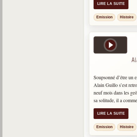
LIRE LA SUITE
était alors capable de 
sujet et de répondre à 
Emission
Histoire
exactitude. Avec le te
dans les « lectures » se
considérablement. Ell
mille sujets d’ordre m
onirique, spirituel, hist
Al
Soupsonné d’être un e
Alain Guillo s’est ret
neuf mois dans les ge
sa solitude, il a comm
des guides d’une natur
LIRE LA SUITE
peu à peu, sur le che
lumineux. Ce dialogue 
Emission
Histoire
les âmes des morts s’es