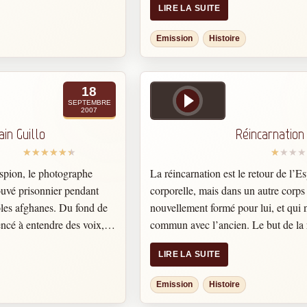
LIRE LA SUITE
disserter sur n’importe quel
portes claquent, du mobilier se dépl
toute question avec
bruits de fracas de vaisselle se font 
Emission
Histoire
mps, l’information transmise
leur domicile.
N’est ce pas une preuve !
 diversifia
es abordèrent quelques dix
18
édical, philosophique,
SEPTEMBRE
2007
orique, et autres.
ain Guillo
Réincarnation
spion, le photographe
La réincarnation est le retour de l’Esp
rouvé prisonnier pendant
corporelle, mais dans un autre corps
ôles afghanes. Du fond de
nouvellement formé pour lui, et qui n
encé à entendre des voix,
commun avec l’ancien. Le but de la 
e supérieure qui l’ont mis,
est une évolution de l’âme au travers
LIRE LA SUITE
min d’un enseignement
successives. A la mort du corps physi
entre l’âme d’un vivant et
entre, suivant son élévation, dans un
Emission
Histoire
t poursuivi pendant trois
libre et plus intense. On retrouve le