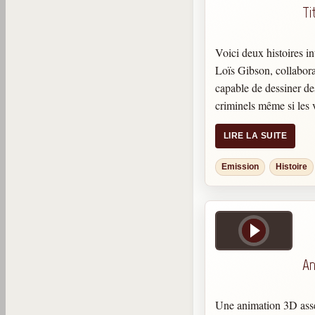
Ti
Voici deux histoires in
Loïs Gibson, collabora
capable de dessiner des
criminels même si les 
leur agresseur. – Cell
LIRE LA SUITE
ROBERTSON qui publi
l’histoire du naufrage 
Emission
Histoire
que datant de 14 ans a
en est presque une co
ROBERTSON était le
An
Une animation 3D assez