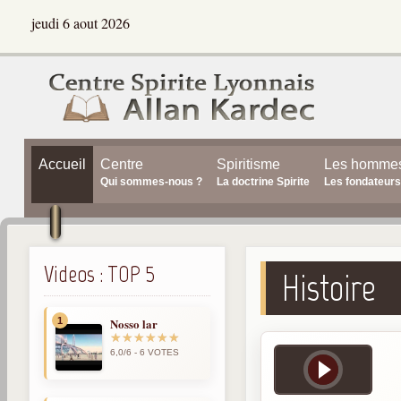
jeudi 6 aout 2026
Accueil
Centre
Spiritisme
Les homme
Qui sommes-nous ?
La doctrine Spirite
Les fondateurs
Videos : TOP 5
Histoire
1
Nosso lar
6,0/6 - 6 VOTES