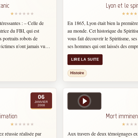
tanic
Lyon et le spi
conscience. Son aide ne consiste pa
nos épreuves mais à mieux les affron
l’homme doit partir de sa propre vol
téressantes : – Celle de
En 1865, Lyon était bien la première 
l’expérience qu’il accomplira à ses 
trice du FBI, qui est
au monde. Cet historique du Spiriti
développer son intelligence et sa for
 portraits robots de
vous fait découvrir le Spiritisme, ses
victimes n’ont jamais vu
ses hommes qui ont laissés des empr
e de l’écrivain Morgan
cette mouvance.
LIRE LA SUITE
Au plus fort du spiritisme à Lyon, 
a un roman racontant
groupes familiaux accueillant près
d’un navire. Ce récit, bien
Histoire
personnes, soit 10% de la populati
vant le drame du Titanic,
lyonnaise.
pie. Le nom du bateau de
 Titan…
06
JANVIER
2008
imation
Mort imminen
 réussie réalisée par
Aux travers de deux témoignages ext