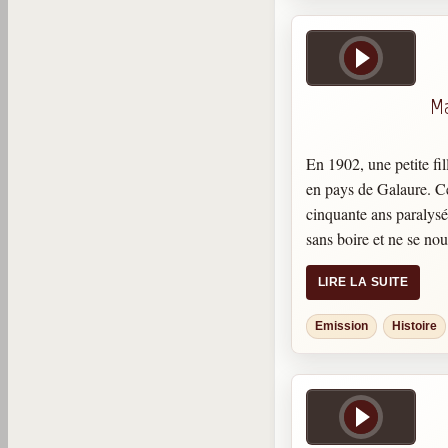
années.
Loin d’être un illumi
transmet son message 
Ma
En 1902, une petite fill
en pays de Galaure. C
cinquante ans paralysé
sans boire et ne se nou
fut l’objet de nombre
LIRE LA SUITE
traces de coups, sueur
grabataire à l’âge de 1
Emission
Histoire
ans, a reçu dans sa fe
personnes! Elle a chan
gens, éclairant, conso