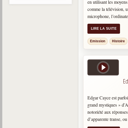
en utilisant les moye
comme la télévision,
microphone, l’ordinat
d’aider les personnes d
LIRE LA SUITE
douleur en réceptionn
réconfort. Voici l’his
Emission
Histoire
la femme qui introduit
Bien sûr, comme le dit
pas le faire tout seul
d’expérimentées.
Ed
Edgar Cayce est parfoi
grand mystiques » d’A
notoriété aux réponses 
d’apparente transe, o
hypnose, l’illettré se 