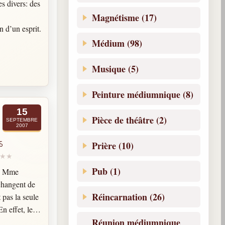
es divers: des
Magnétisme (17)
n d’un esprit.
ces
Médium (98)
uste être
Musique (5)
Peinture médiumnique (8)
15
Pièce de théâtre (2)
SEPTEMBRE
2007
s
Prière (10)
Pub (1)
s, Mme
changent de
Réincarnation (26)
 pas la seule
n effet, les
Réunion médiumnique
atent que des