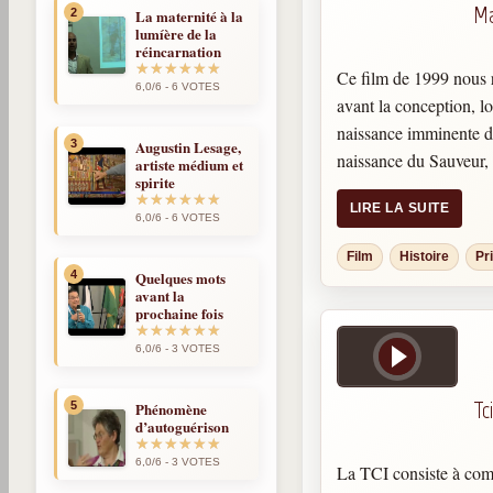
Ma
2
La maternité à la
lumíère de la
réincarnation
Ce film de 1999 nous r
6,0/6 - 6 VOTES
avant la conception, lo
naissance imminente de
3
Augustin Lesage,
naissance du Sauveur, 
artiste médium et
spirite
jusqu’à sa résurrection
LIRE LA SUITE
6,0/6 - 6 VOTES
A travers ce film, Mar
Film
Histoire
Pr
symbole d’espoir et d’i
4
Quelques mots
mères et les hommes d
avant la
prochaine fois
6,0/6 - 3 VOTES
Tci
5
Phénomène
d’autoguérison
6,0/6 - 3 VOTES
La TCI consiste à com