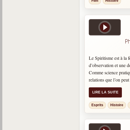
Film
Histoire
P
Le Spiritisme est à la 
d’observation et une d
Comme science pratique
relations que l’on peut 
comme philosophie, il
LIRE LA SUITE
conséquences morales 
relations. Les instruct
Esprits
Histoire
d’un ordre élevé ont été
coordonnées avec soi