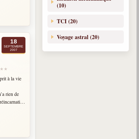
(10)
ace et que des
entendre à
TCI (20)
Voyage astral (20)
18
SEPTEMBRE
2007
rit à la vie
’a rien de
réincarnation
 de vies
que, l’esprit
e vie plus
 concept de