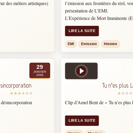
r des métiers artistiques)
l’émission aux frontières du réel, voi
présentation de L’EMI:
L’Expérience de Mort Imminente (E
médiatisée depuis quelques années, 
LIRE LA SUITE
« ovni » scientifique. Au cours d’un
suite d’un accident, ou à partir d’un
EMI
Emission
Histoire
rêverie, certaines personnes se retro
de leur corps », conscientes, vivante
incapables d’interagir avec le monde
29
là, elles entreprennent un voyage sid
JANVIER
2008
lumière, et en reviennent avec la cer
sincorporation
Tu n’es plus L
l’existence d’une « autre réalité ». 
de témoignages semblables ont été re
 désincorporation
Clip d’Amel Bent de « Tu n’es plus
LIRE LA SUITE