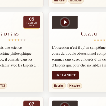
Histoire
Musique
05
FÉVRIER
2008
hénomènes
Obsession
fois une science
L’obsession n’est il qu’un symptôme
octrine philosophique.
cours du trouble obsessionnel-comp
, il consiste dans les
sommes sans cesse entourés d’un es
établir avec les Esprits ;
d’Esprits qui, pour être invisibles à
 comprend toutes les
matériels, n’en sont pas moins dans 
LIRE LA SUITE
qui découlent de ces
autour de nous, à nos côtés, épiant n
ions données par les Esprits
lisant dans nos pensées, les uns pour
TCI
Esprits
Histoire
 recueillies et
du bien, les autres pour nous faire d
n.
qu’ils sont plus ou moins bons. Par l’
physique et morale de notre globe d
07