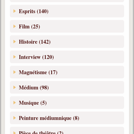
Belgique, Lux. et Canada
Esprits (140)
Fédérations spirites
Film (25)
Médias spirites
@
Histoire (142)
Interview (120)
Magnétisme (17)
Médium (98)
Musique (5)
Peinture médiumnique (8)
Pièce de théâtre (2)