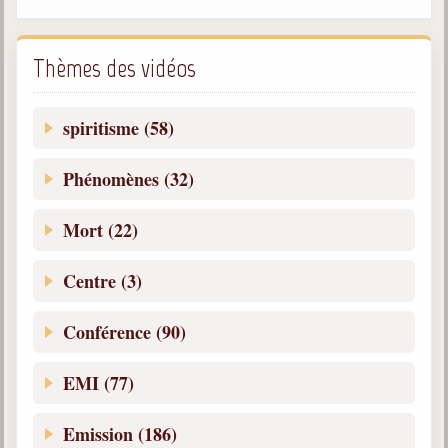
Galerie
Photos et vidéoscope
Thèmes des vidéos
Galerie photos
spiritisme (58)
Vidéoscope
Phénomènes (32)
Filmothèque
Mort (22)
Les Illustrés
Vidéos courtes de Divaldo
Centre (3)
Liens spirites
Conférence (90)
Centres spirites
EMI (77)
France
Emission (186)