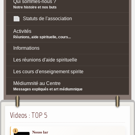
Qui sommes-nous ?
Notre histoire et nos buts
Statuts de l'association
Activités
Réunions, aide spirituelle, cours...
Informations
Les réunions d'aide spirituelle
Les cours d'enseignement spirite
Médiumnité au Centre
Messages expliqués et art médiumnique
Contact / Accès
Plan d'accès
Videos : TOP 5
Spiritisme
1
Nosso lar
La doctrine Spirite