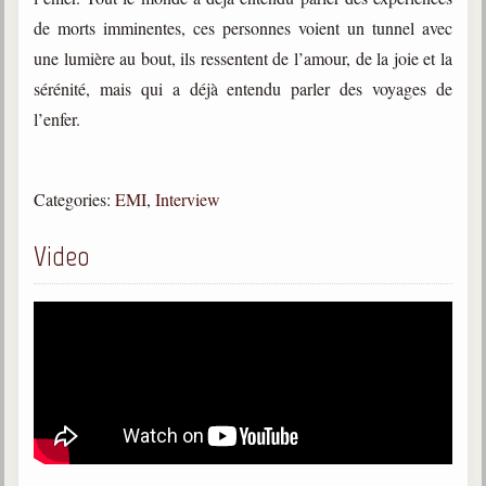
trimestrielles
de morts imminentes, ces personnes voient un tunnel avec
Sujets du mois
une lumière au bout, ils ressentent de l’amour, de la joie et la
sérénité, mais qui a déjà entendu parler des voyages de
Citations
l’enfer.
Maximes
Enregistrements
Categories:
EMI
,
Interview
séance d'aide spirituelle
Diaporamas
Video
Powerpoints
Enseignement
Cours dispensés au Centre
L'Agora
Posez-nous des questions
Consultez les réponses
Posez votre question