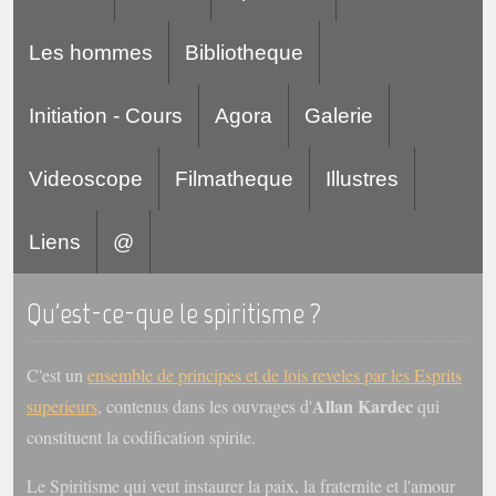
Les hommes
Bibliotheque
Initiation - Cours
Agora
Galerie
Videoscope
Filmatheque
Illustres
Liens
@
Qu'est-ce-que le spiritisme ?
C'est un
ensemble de principes et de lois reveles par les Esprits
Allan Kardec
superieurs
, contenus dans les ouvrages d'
qui
constituent la codification spirite.
Le Spiritisme qui veut instaurer la paix, la fraternite et l'amour