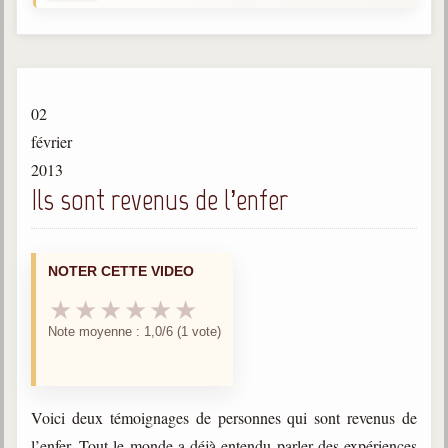
Gabriel Delanne
1857-1926
Chico Xavier
1910-2002
02
Divaldo Franco
février
1927-2025
2013
Ils sont revenus de l’enfer
Bibliothèque
Ouvrages
NOTER CETTE VIDEO
Bibliothèque spirite
★
★
★
★
★
★
Note moyenne : 1,0/6 (1 vote)
Documents
Bulletins "Le Spiritisme"
Journal trimestriel
Voici deux témoignages de personnes qui sont revenus de
Newsletters
l’enfer. Tout le monde a déjà entendu parler des expériences