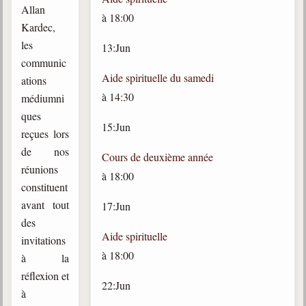
Allan
trimestrielles
à
18:00
Kardec,
Sujets du mois
les
13
:
Jun
Citations
communic
Aide spirituelle du samedi
ations
Maximes
à
14:30
médiumni
ques
Enregistrements
15
:
Jun
séance d'aide spirituelle
reçues lors
de nos
Diaporamas
Cours de deuxième année
réunions
Powerpoints
à
18:00
constituent
Enseignement
avant tout
17
:
Jun
Cours dispensés au Centre
des
Aide spirituelle
L'Agora
invitations
Posez-nous des questions
à
18:00
à la
réflexion et
Consultez les réponses
22
:
Jun
à
Posez votre question