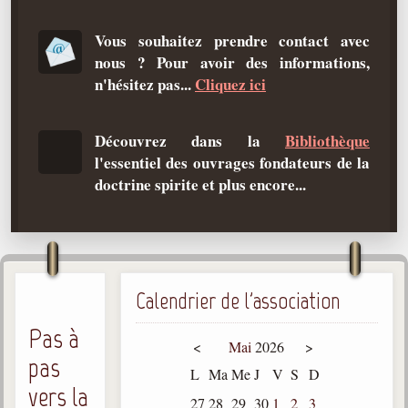
Qu'est-ce que c'est ?
Vous souhaitez prendre contact avec
Les bases du spiritisme
nous ? Pour avoir des informations,
Historique
n'hésitez pas...
Cliquez ici
Philosophie
La doctrine d'Allan Kardec
Découvrez dans la
Bibliothèque
l'essentiel des ouvrages fondateurs de la
But des manifestations spirites
doctrine spirite et plus encore...
Esprits
Médiums
Les hommes
Les fondateurs
Calendrier de l'association
Pas à
Allan Kardec
<
Mai
2026
>
1804-1869
pas
L
Ma
Me
J
V
S
D
Léon Denis
vers la
1846-1927
27
28
29
30
1
2
3