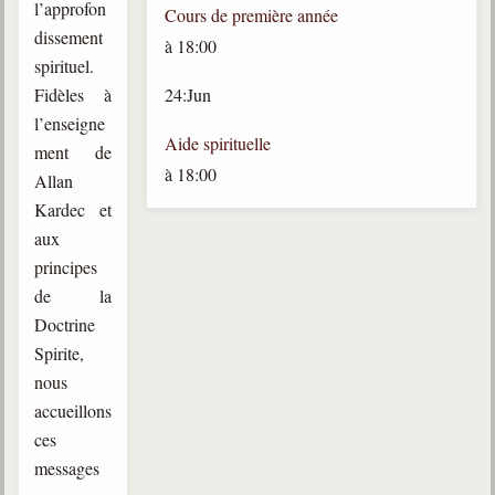
l’approfon
Cours de première année
dissement
à
18:00
Galerie
spirituel.
Photos et vidéoscope
Fidèles à
24
:
Jun
Galerie photos
l’enseigne
Aide spirituelle
ment de
Vidéoscope
à
18:00
Allan
Kardec et
Filmothèque
aux
Les Illustrés
principes
de la
Vidéos courtes de Divaldo
Doctrine
Liens spirites
Spirite,
nous
accueillons
Centres spirites
ces
France
messages