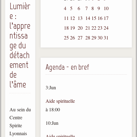
Lumièr
4
5
6
7
8
9
10
Gabriel Delanne
e :
1857-1926
11
12
13
14
15
16
17
l’appre
Chico Xavier
18
19
20
21
22
23
24
1910-2002
ntissa
25
26
27
28
29
30
31
ge du
Divaldo Franco
1927-2025
détach
Bibliothèque
ement
Agenda - en bref
de
Ouvrages
l’âme
3
:
Jun
Bibliothèque spirite
Aide spirituelle
Documents
Au sein du
à
18:00
Bulletins "Le Spiritisme"
Centre
10
:
Jun
Journal trimestriel
Spirite
Lyonnais
Newsletters
Aide spirituelle