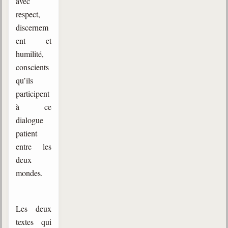
avec
Belgique, Lux. et Canada
respect,
Fédérations spirites
discernem
ent et
Médias spirites
humilité,
@
conscients
qu’ils
participent
à ce
dialogue
patient
entre les
deux
mondes.
Les deux
textes qui