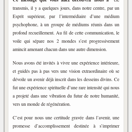
trimestrielles
transmis, il y a quelques jours, dans notre centre, par un
Sujets du mois
Esprit supérieur, par l’intermédiaire d’une médium
psychophone, à un groupe de médiums réunis dans un
Citations
profond recueillement. Au fil de cette communication, le
Maximes
voile qui sépare nos 2 mondes s’est progressivement
amincit amenant chacun dans une autre dimension.
Enregistrements
séance d'aide spirituelle
Nous avons été invités à vivre une expérience intérieure,
Diaporamas
et guidés pas à pas vers une vision extraordinaire où se
Powerpoints
dévoile un avenir déjà inscrit dans les desseins divins. Ce
Enseignement
fut une expérience spirituelle d’une rare intensité qui nous
Cours dispensés au Centre
a projeté dans une vibration du futur de notre humanité,
L'Agora
vers un monde de régénération.
Posez-nous des questions
C’est pour nous une certitude gravée dans l’avenir, une
Consultez les réponses
promesse d’accomplissement destinée à s’imprimer
Posez votre question