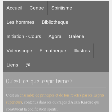
Accueil
Centre
Spiritisme
Les hommes
Bibliotheque
Initiation - Cours
Agora
Galerie
Videoscope
Filmatheque
Illustres
Liens
@
Qu'est-ce-que le spiritisme ?
C'est un
ensemble de principes et de lois reveles par les Esprits
Allan Kardec
superieurs
, contenus dans les ouvrages d'
qui
constituent la codification spirite.