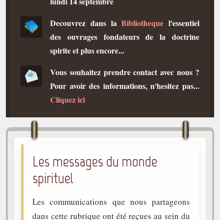
lundi 14 septembre
Qu'est-ce que c'est ?
Decouvrez dans la
Bibliotheque
l'essentiel
Les bases du spiritisme
des ouvrages fondateurs de la doctrine
Historique
spirite et plus encore...
Philosophie
Vous souhaitez prendre contact avec nous ?
La doctrine d'Allan Kardec
Pour avoir des informations, n'hesitez pas...
But des manifestations spirites
Cliquez ici
Esprits
Médiums
Les hommes
Les messages du monde
Les fondateurs
spirituel
Allan Kardec
1804-1869
Les communications que nous partageons
Léon Denis
dans cette rubrique ont été reçues au sein du
1846-1927