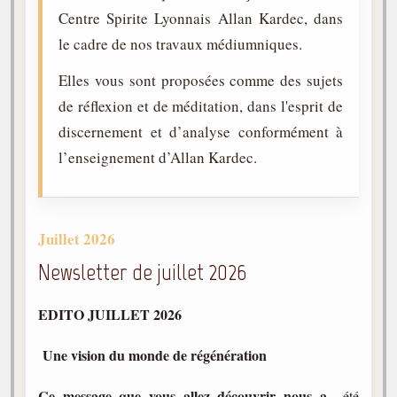
Centre Spirite Lyonnais Allan Kardec, dans
Gabriel Delanne
le cadre de nos travaux médiumniques.
1857-1926
Chico Xavier
Elles vous sont proposées comme des sujets
1910-2002
de réflexion et de méditation, dans l'esprit de
Divaldo Franco
discernement et d’analyse conformément à
1927-2025
l’enseignement d’Allan Kardec.
Bibliothèque
Ouvrages
Juillet 2026
Bibliothèque spirite
Newsletter de juillet 2026
Documents
EDITO JUILLET 2026
Bulletins "Le Spiritisme"
Une vision du monde de régénération
Journal trimestriel
Newsletters
Ce message que vous allez découvrir nous a
été