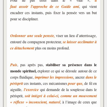
Pour ne pas errer dans le « vide »,
il
faut assoir l’approche de ce Guide ami
, qui vient
encadrer ces instants, puis fixer la pensée vers un but
pour se discipliner.
Ordonner une seule pensée,
viser un lieu d’atterrissage,
entouré du compagnon protecteur,
se laisser acclimater à
ce détachement
plus ou moins profond.
stabiliser sa présence dans le
Puis
, pas après pas,
monde spirituel,
explorer ce qui se déroule autour de ce
corps fluidique,
imprimer les impressions,
ancrer
dans le
périsprit
ces instants, ces mécanismes
pour que,
de fil en
aiguille,
l’exercice
qui demande de la souplesse dans le
périsprit,
soit intégré à celui-ci,
comme un mouvement
« réflexe » inconscient, naturel
, à l’image de ceux que