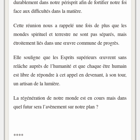
durablement dans notre périsprit afin de fortifier notre foi
face aux difficultés dans la matière.
Galerie
Photos et vidéoscope
Cette réunion nous a rappelé une fois de plus que les
Galerie photos
mondes spirituel et terrestre ne sont pas séparés, mais
étroitement liés dans une œuvre commune de progrès.
Vidéoscope
Elle souligne que les Esprits supérieurs œuvrent sans
Filmothèque
relâche auprès de l’humanité et que chaque être humain
Les Illustrés
est libre de répondre à cet appel en devenant, à son tour,
un artisan de la lumière.
Vidéos courtes de Divaldo
La régénération de notre monde est en cours mais dans
Liens spirites
quel futur sera l’avènement sur notre plan ?
Centres spirites
France
****