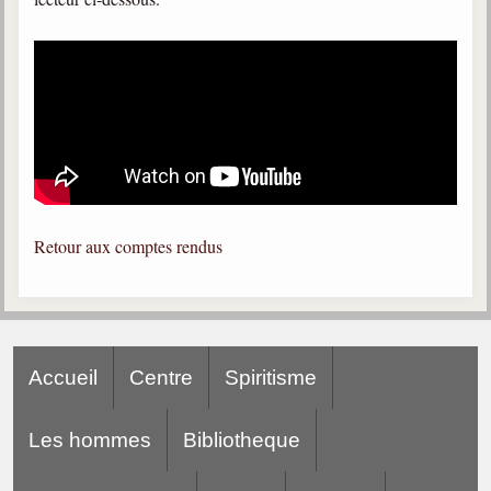
Gabriel Delanne
1857-1926
Chico Xavier
1910-2002
Divaldo Franco
1927-2025
Bibliothèque
Retour aux comptes rendus
Ouvrages
Bibliothèque spirite
Documents
Accueil
Centre
Spiritisme
Bulletins "Le Spiritisme"
Les hommes
Bibliotheque
Journal trimestriel
Newsletters