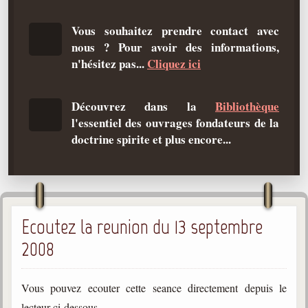
Qu'est-ce que c'est ?
Vous souhaitez prendre contact avec
Les bases du spiritisme
nous ? Pour avoir des informations,
Historique
n'hésitez pas...
Cliquez ici
Philosophie
La doctrine d'Allan Kardec
Découvrez dans la
Bibliothèque
l'essentiel des ouvrages fondateurs de la
But des manifestations spirites
doctrine spirite et plus encore...
Esprits
Médiums
Les hommes
Ecoutez la reunion du 13 septembre
Les fondateurs
2008
Allan Kardec
1804-1869
Vous pouvez ecouter cette seance directement depuis le
Léon Denis
1846-1927
lecteur ci-dessous.