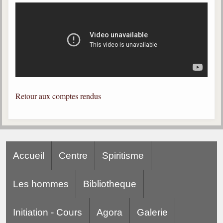
Gabriel Delanne
1857-1926
Chico Xavier
1910-2002
Divaldo Franco
1927-2025
Retour aux comptes rendus
Bibliothèque
Ouvrages
Bibliothèque spirite
Accueil
Centre
Spiritisme
Documents
Les hommes
Bibliotheque
Bulletins "Le Spiritisme"
Journal trimestriel
Initiation - Cours
Agora
Galerie
Newsletters