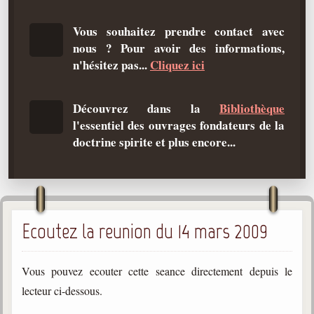
Qu'est-ce que c'est ?
Vous souhaitez prendre contact avec
Les bases du spiritisme
nous ? Pour avoir des informations,
Historique
n'hésitez pas...
Cliquez ici
Philosophie
La doctrine d'Allan Kardec
Découvrez dans la
Bibliothèque
l'essentiel des ouvrages fondateurs de la
But des manifestations spirites
doctrine spirite et plus encore...
Esprits
Médiums
Les hommes
Ecoutez la reunion du 14 mars 2009
Les fondateurs
Allan Kardec
1804-1869
Vous pouvez ecouter cette seance directement depuis le
lecteur ci-dessous.
Léon Denis
1846-1927