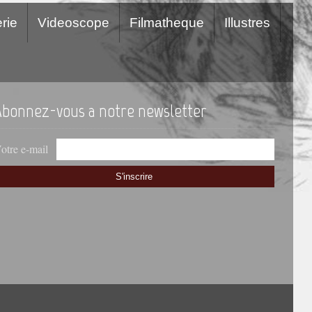
rie
Videoscope
Filmatheque
Illustres
Abonnez-vous a notre newsletter
otre e-mail
S'inscrire