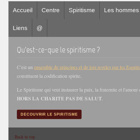
Accueil
Centre
Spiritisme
Les hommes
Liens
@
Qu'est-ce-que le spiritisme ?
C'est un
ensemble de principes et de lois reveles par les Esprit
constituent la codification spirite.
Le Spiritisme qui veut instaurer la paix, la fraternite et l'amou
HORS LA CHARITE PAS DE SALUT
.
DECOUVRIR LE SPIRITISME
Back to top