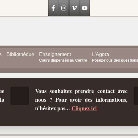
s
Bibliothèque
Enseignement
L'Agora
Cours dispensés au Centre
Posez-nous des question
ue
Vous souhaitez prendre contact avec
la
nous ? Pour avoir des informations,
n'hésitez pas...
Cliquez ici