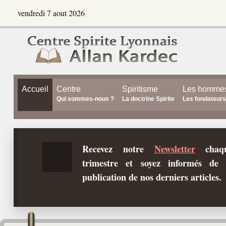
vendredi 7 aout 2026
Accueil
Centre
Spiritisme
Les homme
Qui sommes-nous ?
La doctrine Spirite
Les fondateurs
Recevez notre
Newsletter
chaq
trimestre et soyez informés de 
publication de nos derniers articles.