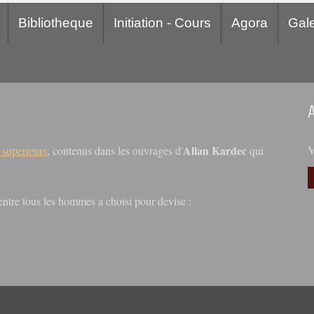
Bibliotheque
Initiation - Cours
Agora
Gale
Allan Kardec
V
s superieurs
, contenus dans les ouvrages d'
qui
r entre tous les hommes a choisi pour devise :