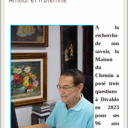
Qu'est-ce que c'est ?
Les bases du spiritisme
Historique
A la
recherche
Philosophie
La doctrine d'Allan Kardec
de son
savoir, la
But des manifestations spirites
Maison
Esprits
du
Médiums
Chemin a
posé trois
Les hommes
questions
Les fondateurs
à Divaldo
Allan Kardec
en 2023
1804-1869
pour ses
Léon Denis
96 ans
1846-1927