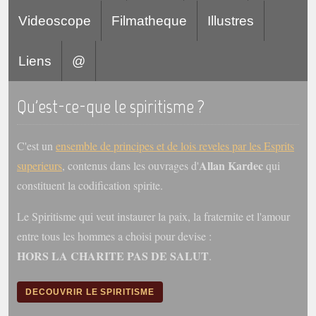
Videoscope
Filmatheque
Illustres
Liens
@
Qu'est-ce-que le spiritisme ?
C'est un
ensemble de principes et de lois reveles par les Esprits
Allan Kardec
superieurs
, contenus dans les ouvrages d'
qui
constituent la codification spirite.
Le Spiritisme qui veut instaurer la paix, la fraternite et l'amour
entre tous les hommes a choisi pour devise :
HORS LA CHARITE PAS DE SALUT
.
DECOUVRIR LE SPIRITISME