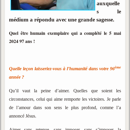
auxquelle
Gabriel Delanne
s le
1857-1926
médium a répondu avec une grande sagesse.
Chico Xavier
1910-2002
Quel être humain exemplaire qui a complété le 5 mai
2024 97 ans !
Divaldo Franco
1927-2025
Bibliothèque
ème
Quelle leçon laisseriez-vous à l’humanité dans votre 96
Ouvrages
année ?
Bibliothèque spirite
Qu’il vaut la peine d’aimer. Quelles que soient les
Documents
circonstances, celui qui aime remporte les victoires. Je parle
de l’amour dans son sens le plus profond, comme l’a
Bulletins "Le Spiritisme"
annoncé Jésus.
Journal trimestriel
Newsletters
Aimer sans retenue, sans imposer, sans s’imposer, la