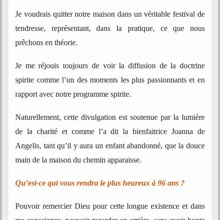
Je voudrais quitter notre maison dans un véritable festival de
Galerie
tendresse, représentant, dans la pratique, ce que nous
Photos et vidéoscope
prêchons en théorie.
Galerie photos
Je me réjouis toujours de voir la diffusion de la doctrine
Vidéoscope
spirite comme l’un des moments les plus passionnants et en
Filmothèque
rapport avec notre programme spirite.
Les Illustrés
Naturellement, cette divulgation est soutenue par la lumière
de la charité et comme l’a dit la bienfaitrice Joanna de
Vidéos courtes de Divaldo
Angelis, tant qu’il y aura un enfant abandonné, que la douce
Liens spirites
main de la maison du chemin apparaisse.
Qu’est-ce qui vous rendra le plus heureux à 96 ans ?
Centres spirites
France
Pouvoir remercier Dieu pour cette longue existence et dans