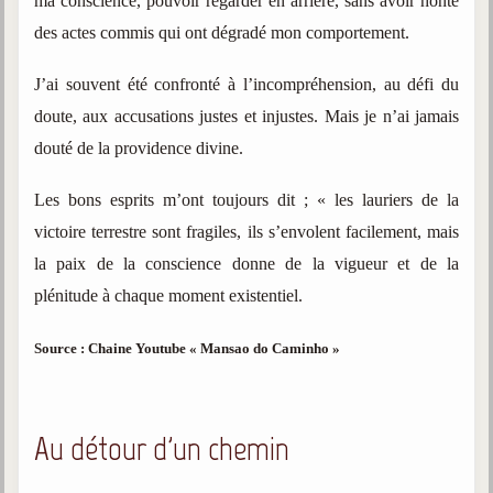
ma conscience, pouvoir regarder en arrière, sans avoir honte
Belgique, Lux. et Canada
des actes commis qui ont dégradé mon comportement.
Fédérations spirites
J’ai souvent été confronté à l’incompréhension, au défi du
Médias spirites
doute, aux accusations justes et injustes. Mais je n’ai jamais
@
douté de la providence divine.
Les bons esprits m’ont toujours dit ; « les lauriers de la
victoire terrestre sont fragiles, ils s’envolent facilement, mais
la paix de la conscience donne de la vigueur et de la
plénitude à chaque moment existentiel.
Source : Chaine Youtube « Mansao do Caminho »
Au détour d'un chemin