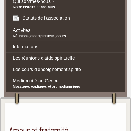
Qui sommes-nous ?
Notre histoire et nos buts
Statuts de l'association
Activités
Réunions, aide spirituelle, cours...
Informations
Les réunions d'aide spirituelle
Les cours d'enseignement spirite
Médiumnité au Centre
Messages expliqués et art médiumnique
Contact / Accès
Plan d'accès
Spiritisme
Amour et fraternité
La doctrine Spirite