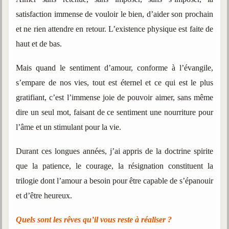
trimestrielles
satisfaction immense de vouloir le bien, d’aider son prochain
Sujets du mois
et ne rien attendre en retour.
L’existence physique est faite de
haut et de bas.
Citations
Maximes
Mais quand le sentiment d’amour, conforme à l’évangile,
s’empare de nos vies, tout est éternel et ce qui est le plus
Enregistrements
séance d'aide spirituelle
gratifiant, c’est l’immense joie de pouvoir aimer, sans même
dire un seul mot, faisant de ce sentiment une nourriture pour
Diaporamas
Powerpoints
l’âme et un stimulant pour la vie.
Enseignement
Durant ces longues années, j’ai appris de la doctrine spirite
Cours dispensés au Centre
que la patience, le courage, la résignation constituent la
L'Agora
trilogie dont l’amour a besoin pour être capable de s’épanouir
Posez-nous des questions
et d’être heureux.
Consultez les réponses
Quels sont les rêves qu’il vous reste à réaliser ?
Posez votre question