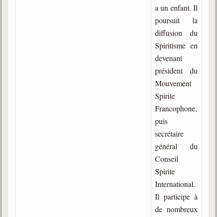
trimestrielles
a un enfant. Il
poursuit la
Sujets du mois
diffusion du
Citations
Spiritisme en
devenant
Maximes
président du
Enregistrements
Mouvement
séance d'aide spirituelle
Spirite
Francophone,
Diaporamas
Powerpoints
puis
secrétaire
Enseignement
général du
Cours dispensés au Centre
Conseil
L'Agora
Spirite
Posez-nous des questions
International.
Il participe à
Consultez les réponses
de nombreux
Posez votre question