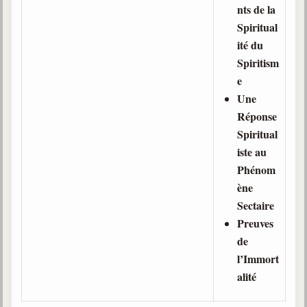
Belgique, Lux. et Canada
nts de la
Spiritual
Fédérations spirites
ité du
Médias spirites
Spiritism
e
@
Une
Réponse
Spiritual
iste au
Phénom
ène
Sectaire
Preuves
de
l’Immort
alité