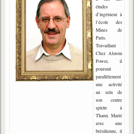
études
Gabriel Delanne
d’ingénieur à
1857-1926
l’école des
Chico Xavier
Mines de
1910-2002
Paris.
Divaldo Franco
Travaillant
1927-2025
Chez Alstom
Bibliothèque
Power, il
poursuit
parallèlement
Ouvrages
une activité
Bibliothèque spirite
au sein de
son centre
Documents
spirite à
Bulletins "Le Spiritisme"
Thann. Marié
Journal trimestriel
avec une
brésilienne, il
Newsletters