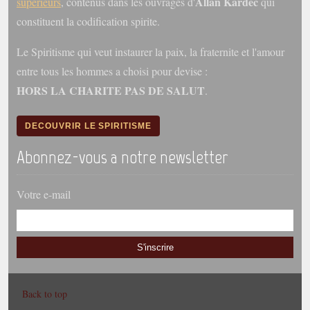
Allan Kardec
superieurs
, contenus dans les ouvrages d'
qui
constituent la codification spirite.
Le Spiritisme qui veut instaurer la paix, la fraternite et l'amour
entre tous les hommes a choisi pour devise :
HORS LA CHARITE PAS DE SALUT
.
DECOUVRIR LE SPIRITISME
Abonnez-vous a notre newsletter
Votre e-mail
S'inscrire
Back to top