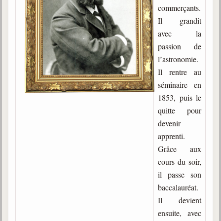
commerçants.
Gabriel Delanne
Il grandit
1857-1926
avec la
Chico Xavier
passion de
1910-2002
l’astronomie.
Divaldo Franco
Il rentre au
1927-2025
séminaire en
1853, puis le
Bibliothèque
quitte pour
devenir
Ouvrages
apprenti.
Bibliothèque spirite
Grâce aux
cours du soir,
Documents
il passe son
baccalauréat.
Bulletins "Le Spiritisme"
Journal trimestriel
Il devient
ensuite, avec
Newsletters