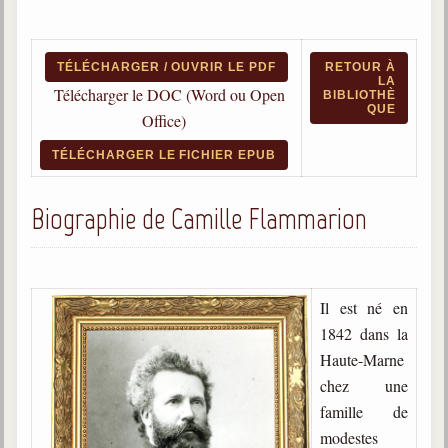
Qu'est-ce que c'est ?
Les bases du spiritisme
TÉLÉCHARGER / OUVRIR LE PDF
RETOUR À
LA
Historique
Télécharger le DOC (Word ou Open
BIBLIOTHÈ
QUE
Office)
Philosophie
La doctrine d'Allan Kardec
TÉLÉCHARGER LE FICHIER EPUB
But des manifestations spirites
Biographie de Camille Flammarion
Esprits
Médiums
Les hommes
Il est né en
Les fondateurs
1842 dans la
Haute-Marne
Allan Kardec
1804-1869
chez une
famille de
Léon Denis
modestes
1846-1927