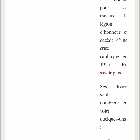
Belgique, Lux. et Canada
pour ses
Fédérations spirites
travaux la
légion
Médias spirites
d’honneur et
décède d’une
@
crise
cardiaque en
1925.
En
savoir plus
…
Ses livres
sont
nombreux, en
voici
quelques-uns
: