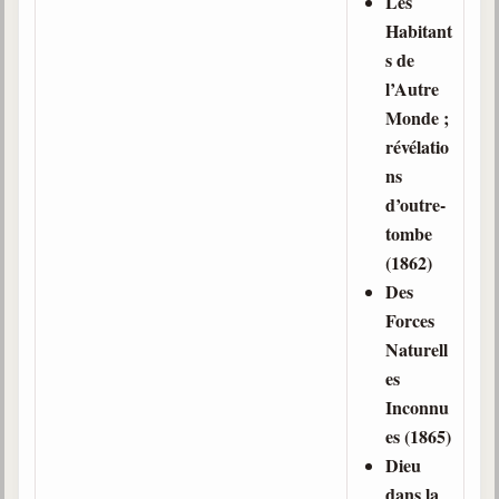
Les
Habitant
s de
l’Autre
Monde ;
révélatio
ns
d’outre-
tombe
(1862)
Des
Forces
Naturell
es
Inconnu
es (1865)
Dieu
dans la