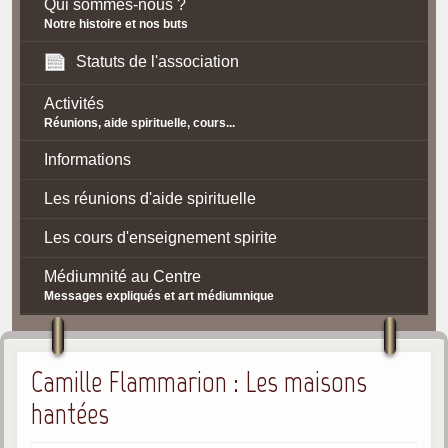
Qui sommes-nous ?
Notre histoire et nos buts
Statuts de l'association
Activités
Réunions, aide spirituelle, cours...
Informations
Les réunions d'aide spirituelle
Les cours d'enseignement spirite
Médiumnité au Centre
Messages expliqués et art médiumnique
Contact / Accès
Camille Flammarion : Les maisons
Plan d'accès
hantées
Spiritisme
La doctrine Spirite