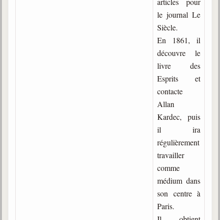
articles pour
le journal Le
Galerie
Siècle.
Photos et vidéoscope
En 1861, il
Galerie photos
découvre le
livre des
Vidéoscope
Esprits et
contacte
Filmothèque
Allan
Les Illustrés
Kardec, puis
il ira
Vidéos courtes de Divaldo
régulièrement
travailler
Liens spirites
comme
médium dans
Centres spirites
son centre à
France
Paris.
Il obtient