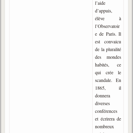
l’aide
trimestrielles
d’appuis,
Sujets du mois
élève à
l’Observatoir
Citations
e de Paris. Il
Maximes
est convaicu
de la pluralité
Enregistrements
séance d'aide spirituelle
des mondes
habités, ce
Diaporamas
qui crée le
Powerpoints
scandale. En
Enseignement
1865, il
Cours dispensés au Centre
donnera
diverses
L'Agora
Posez-nous des questions
conférences
et écrirera de
Consultez les réponses
nombreux
Posez votre question